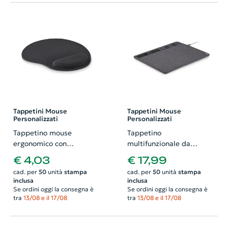
Tappetini Mouse
Tappetini Mouse
Personalizzati
Personalizzati
Tappetino mouse
Tappetino
ergonomico con
multifunzionale da
poggiapolso in EVA
scrivania con caricatore
€ 4,03
€ 17,99
200x235mm
wireless e supporto per
cad. per
50
unità
stampa
cad. per
50
unità
stampa
telefono in RPET
inclusa
inclusa
315x270mm
Se ordini oggi la consegna è
Se ordini oggi la consegna è
tra
13/08 e il 17/08
tra
13/08 e il 17/08