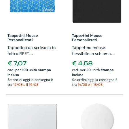
Tappetini Mouse
Tappetini Mouse
Personalizzati
Personalizzati
Tappetino da scrivania in
Tappetino mouse
feltro RPET
flessibile in schiuma
690×300×3mm
poliuretanica
€ 7,07
€ 4,58
230x190mm
cad. per
100
unità
stampa
cad. per
50
unità
stampa
inclusa
inclusa
Se ordini oggi la consegna è
Se ordini oggi la consegna è
tra
17/08 e il 19/08
tra
14/08 e il 18/08