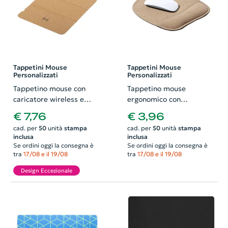
Tappetini Mouse
Tappetini Mouse
Personalizzati
Personalizzati
Tappetino mouse con
Tappetino mouse
caricatore wireless e
ergonomico con
portacellulare integrati in
poggiapolso in sughero
€ 7,76
€ 3,96
sughero naturale
naturale 200x223mm
cad. per
50
unità
stampa
cad. per
50
unità
stampa
205x265mm
inclusa
inclusa
Se ordini oggi la consegna è
Se ordini oggi la consegna è
tra
17/08 e il 19/08
tra
17/08 e il 19/08
Design Eccezionale