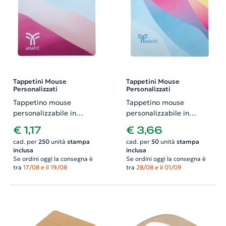
Tappetini Mouse
Tappetini Mouse
Personalizzati
Personalizzati
Tappetino mouse
Tappetino mouse
personalizzabile in
personalizzabile in
sublimazione
sublimazione
€ 1,17
€ 3,66
230×190mm
300×250mm
cad. per
250
unità
stampa
cad. per
50
unità
stampa
inclusa
inclusa
Se ordini oggi la consegna è
Se ordini oggi la consegna è
tra
17/08 e il 19/08
tra
28/08 e il 01/09