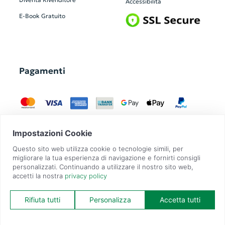
Accessibilità
E-Book Gratuito
Pagamenti
GadgetZilla è un Brand di
Overbi S.r.l.
| realizzato con
Contit
| © 2026 Tutti
i diritti riservati | P.IVA: 09351560967