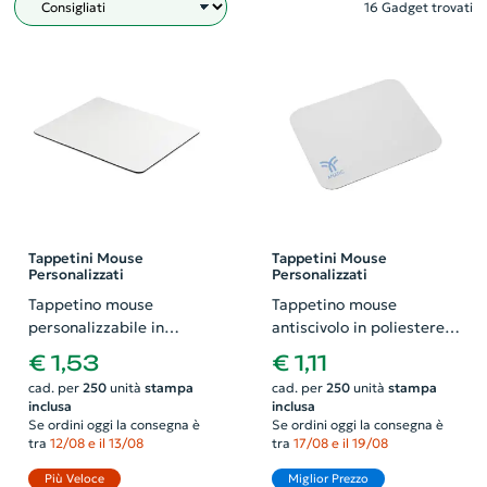
16 Gadget trovati
Filtro
Tappetini Mouse
Tappetini Mouse
Personalizzati
Personalizzati
Tappetino mouse
Tappetino mouse
personalizzabile in
antiscivolo in poliestere
sublimazione
220×180mm
€ 1,53
€ 1,11
220x180mm
cad. per
250
unità
stampa
cad. per
250
unità
stampa
inclusa
inclusa
Se ordini oggi la consegna è
Se ordini oggi la consegna è
tra
12/08 e il 13/08
tra
17/08 e il 19/08
Più Veloce
Miglior Prezzo