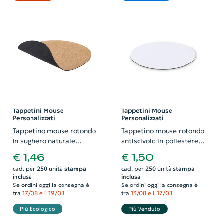
Tappetini Mouse
Tappetini Mouse
Personalizzati
Personalizzati
Tappetino mouse rotondo
Tappetino mouse rotondo
in sughero naturale
antiscivolo in poliestere
ø200mm
ø210mm
€ 1,46
€ 1,50
cad. per
250
unità
stampa
cad. per
250
unità
stampa
inclusa
inclusa
Se ordini oggi la consegna è
Se ordini oggi la consegna è
tra
17/08 e il 19/08
tra
13/08 e il 17/08
Più Ecologico
Più Venduto