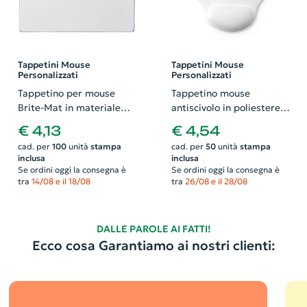
Tappetini Mouse
Tappetini Mouse
Personalizzati
Personalizzati
Tappetino per mouse
Tappetino mouse
Brite-Mat in materiale
antiscivolo in poliestere
riciclato a base di
con poggiapolsi imbottito
€ 4,13
€ 4,54
pneumatici 240x190mm
cad. per
100
unità
stampa
cad. per
50
unità
stampa
inclusa
inclusa
Se ordini oggi la consegna è
Se ordini oggi la consegna è
tra
14/08 e il 18/08
tra
26/08 e il 28/08
DALLE PAROLE AI FATTI!
Ecco cosa Garantiamo ai nostri clienti: