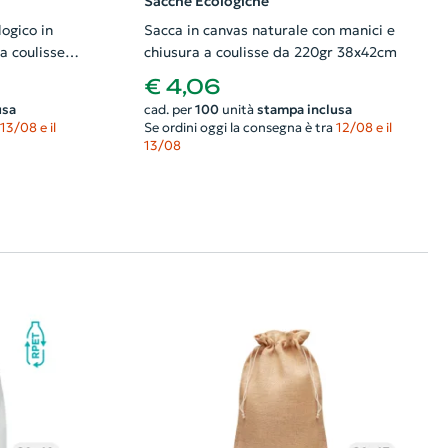
Sacche Ecologiche
ogico in
Sacca in canvas naturale con manici e
a coulisse
chiusura a coulisse da 220gr 38x42cm
€ 4,06
usa
cad. per
100
unità
stampa inclusa
13/08 e il
Se ordini oggi la consegna è tra
12/08 e il
13/08