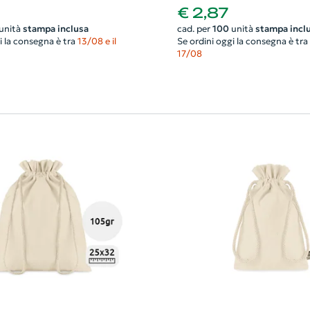
140gr 37X41cm
€ 2,87
unità
stampa inclusa
cad. per
100
unità
stampa incl
i la consegna è tra
13/08 e il
Se ordini oggi la consegna è tra
17/08