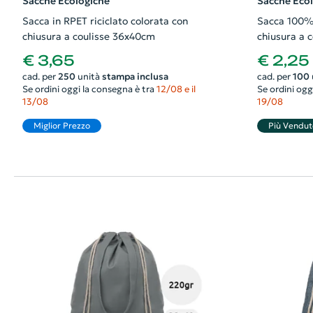
Sacche Ecologiche
Sacche Eco
Sacca in RPET riciclato colorata con
Sacca 100% 
chiusura a coulisse 36x40cm
chiusura a 
€ 3,65
€ 2,25
cad. per
250
unità
stampa inclusa
cad. per
100
Se ordini oggi la consegna è tra
12/08 e il
Se ordini ogg
13/08
19/08
Miglior Prezzo
Più Vendut