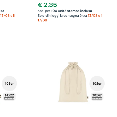
€ 2,35
usa
cad. per
100
unità
stampa inclusa
13/08 e il
Se ordini oggi la consegna è tra
13/08 e il
17/08