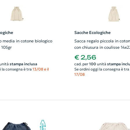
logiche
Sacche Ecologiche
o media in cotone biologico
Sacca regalo piccola in coton
 105gr
con chiusura in coulisse 14x
105gr
€ 2,56
unità
stampa inclusa
cad. per
100
unità
stampa incl
i la consegna è tra
13/08 e il
Se ordini oggi la consegna è tra
17/08