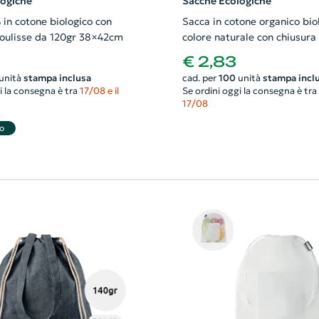
logiche
Sacche Ecologiche
in cotone biologico con
Sacca in cotone organico biol
coulisse da 120gr 38×42cm
colore naturale con chiusura 
da 105gr 37X41cm
€ 2,83
unità
stampa inclusa
cad. per
100
unità
stampa incl
i la consegna è tra
17/08 e il
Se ordini oggi la consegna è tra
17/08
o