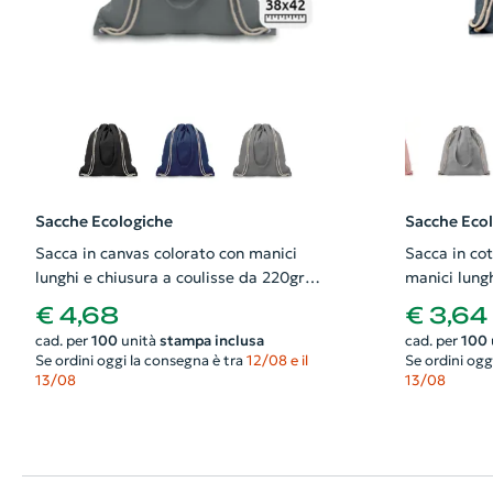
Sacche Ecologiche
Sacche Eco
Sacca in canvas colorato con manici
Sacca in cot
lunghi e chiusura a coulisse da 220gr
manici lungh
38x42cm
140gr 38X4
€ 4,68
€ 3,64
cad. per
100
unità
stampa inclusa
cad. per
100
Se ordini oggi la consegna è tra
12/08 e il
Se ordini ogg
13/08
13/08