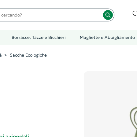
cando?
Borracce, Tazze e Bicchieri
Magliette e Abbigliamento
à
Sacche Ecologiche
i aziendali