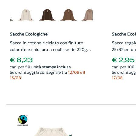
Sacche Ecologiche
Sacche Eco
Sacca in cotone riciclato con finiture
Sacca regal
colorate e chiusura a coulisse de 220gr
25x32cm da
38X42cm
€ 6,23
€ 2,95
cad. per
50
unità
stampa inclusa
cad. per
100
Se ordini oggi la consegna è tra
12/08 e il
Se ordini ogg
13/08
17/08