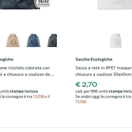
logiche
Sacche Ecologiche
one riciclato colorata con
Sacca a rete in RPET traspa
i e chiusura a coulisse da
chiusura a coulisse 30x40cm
2cm
€ 2,70
unità
stampa inclusa
cad. per
100
unità
stampa incl
i la consegna è tra
12/08 e il
Se ordini oggi la consegna è tra
17/08