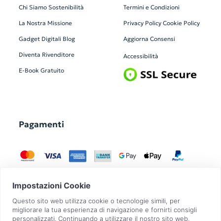
Chi Siamo
Sostenibilità
Termini e Condizioni
La Nostra Missione
Privacy Policy
Cookie Policy
Gadget Digitali
Blog
Aggiorna Consensi
Diventa Rivenditore
Accessibilità
E-Book Gratuito
Pagamenti
GadgetZilla è un Brand di
Overbi S.r.l.
| realizzato con
Contit
| © 2026 Tutti