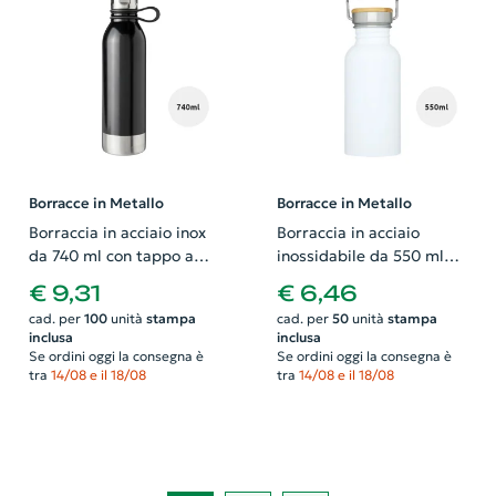
Borracce in Metallo
Borracce in Metallo
Borraccia in acciaio inox
Borraccia in acciaio
da 740 ml con tappo a
inossidabile da 550 ml
vite e occhiello in silicone
con tappo a vite in
€ 9,31
€ 6,46
bambù
cad. per
100
unità
stampa
cad. per
50
unità
stampa
inclusa
inclusa
Se ordini oggi la consegna è
Se ordini oggi la consegna è
tra
14/08 e il 18/08
tra
14/08 e il 18/08