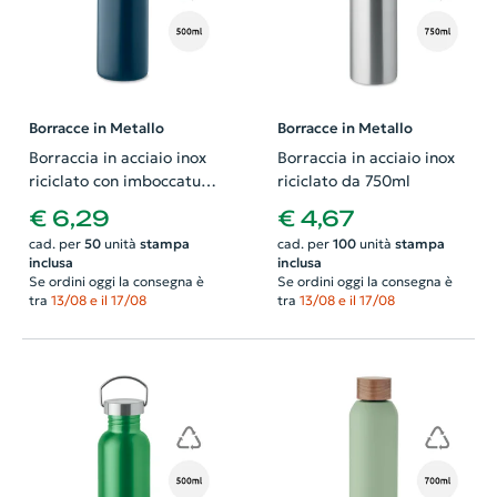
Borracce in Metallo
Borracce in Metallo
Borraccia in acciaio inox
Borraccia in acciaio inox
riciclato con imboccatura
riciclato da 750ml
pieghevole cannuccia e
€ 6,29
€ 4,67
coperchio con maniglia
cad. per
50
unità
stampa
cad. per
100
unità
stampa
500ml
inclusa
inclusa
Se ordini oggi la consegna è
Se ordini oggi la consegna è
tra
13/08 e il 17/08
tra
13/08 e il 17/08