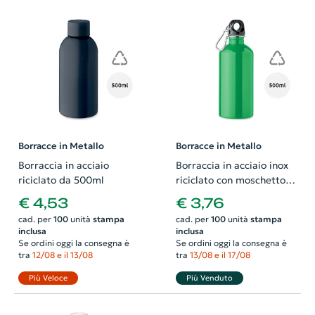
Borracce in Metallo
Borracce in Metallo
Borraccia in acciaio
Borraccia in acciaio inox
riciclato da 500ml
riciclato con moschettone
da 500ml
€ 4,53
€ 3,76
cad. per
100
unità
stampa
cad. per
100
unità
stampa
inclusa
inclusa
Se ordini oggi la consegna è
Se ordini oggi la consegna è
tra
12/08 e il 13/08
tra
13/08 e il 17/08
Più Veloce
Più Venduto