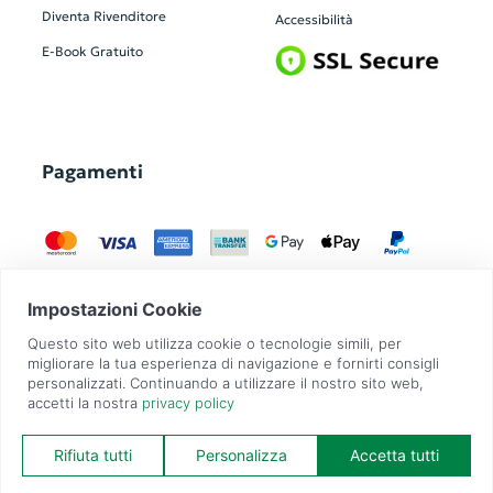
Diventa Rivenditore
Accessibilità
E-Book Gratuito
Pagamenti
GadgetZilla è un Brand di
Overbi S.r.l.
| realizzato con
Contit
| © 2026 Tutti
i diritti riservati | P.IVA: 09351560967