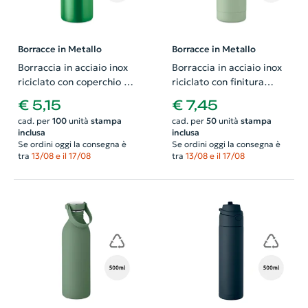
Borracce in Metallo
Borracce in Metallo
Borraccia in acciaio inox
Borraccia in acciaio inox
riciclato con coperchio e
riciclato con finitura
manico da 500ml
gommata e coperchio in
€ 5,15
€ 7,45
legno di acacia 700ml
cad. per
100
unità
stampa
cad. per
50
unità
stampa
inclusa
inclusa
Se ordini oggi la consegna è
Se ordini oggi la consegna è
tra
13/08 e il 17/08
tra
13/08 e il 17/08