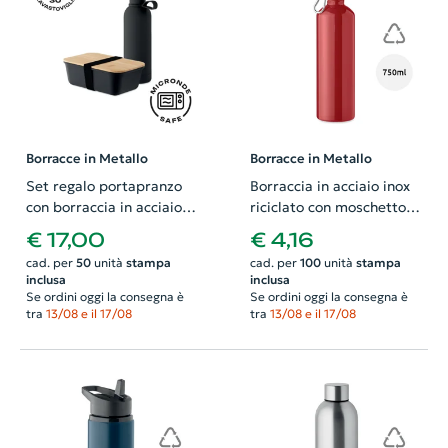
Borracce in Metallo
Borracce in Metallo
Set regalo portapranzo
Borraccia in acciaio inox
con borraccia in acciaio
riciclato con moschettone
inox riciclato da 500ml e
da 750ml
€ 17,00
€ 4,16
portapranzo in PP
cad. per
50
unità
stampa
cad. per
100
unità
stampa
riciclata e bambù
inclusa
inclusa
Se ordini oggi la consegna è
Se ordini oggi la consegna è
tra
13/08 e il 17/08
tra
13/08 e il 17/08