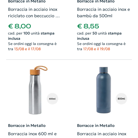
Borracce in Metallo
Borracce in Metallo
Borraccia in acciaio inox
Borraccia in acciaio inox e
riciclato con beccuccio e
bambù da 500ml
manico da 750 ml
€ 8,00
€ 8,55
cad. per
100
unità
stampa
cad. per
50
unità
stampa
inclusa
inclusa
Se ordini oggi la consegna è
Se ordini oggi la consegna è
tra
13/08 e il 17/08
tra
17/08 e il 19/08
Borracce in Metallo
Borracce in Metallo
Borraccia inox 600 ml e
Borraccia in acciaio inox