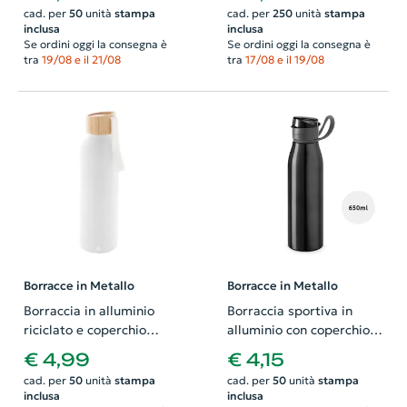
cad. per
50
unità
stampa
cad. per
250
unità
stampa
inclusa
inclusa
Se ordini oggi la consegna è
Se ordini oggi la consegna è
tra
19/08 e il 21/08
tra
17/08 e il 19/08
Borracce in Metallo
Borracce in Metallo
Borraccia in alluminio
Borraccia sportiva in
riciclato e coperchio
alluminio con coperchio e
bambù e laccio in silicone
manico da 650ml
€ 4,99
€ 4,15
da 600ml
cad. per
50
unità
stampa
cad. per
50
unità
stampa
inclusa
inclusa