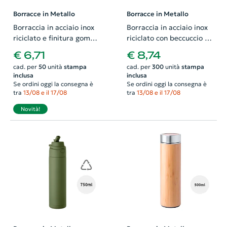
Borracce in Metallo
Borracce in Metallo
Borraccia in acciaio inox
Borraccia in acciaio inox
riciclato e finitura gomma
riciclato con beccuccio e
con manico silicone
manico da 500ml
€ 6,71
€ 8,74
500ml
cad. per
50
unità
stampa
cad. per
300
unità
stampa
inclusa
inclusa
Se ordini oggi la consegna è
Se ordini oggi la consegna è
tra
13/08 e il 17/08
tra
13/08 e il 17/08
Novità!