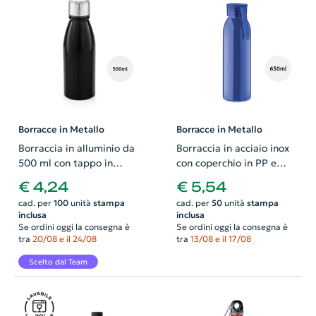
Borracce in Metallo
Borracce in Metallo
Borraccia in alluminio da
Borraccia in acciaio inox
500 ml con tappo in
con coperchio in PP e
acciaio inossidabile
gancio in silicone da
€ 4,24
€ 5,54
650ml
cad. per
100
unità
stampa
cad. per
50
unità
stampa
inclusa
inclusa
Se ordini oggi la consegna è
Se ordini oggi la consegna è
tra
20/08 e il 24/08
tra
13/08 e il 17/08
Scelto dal Team