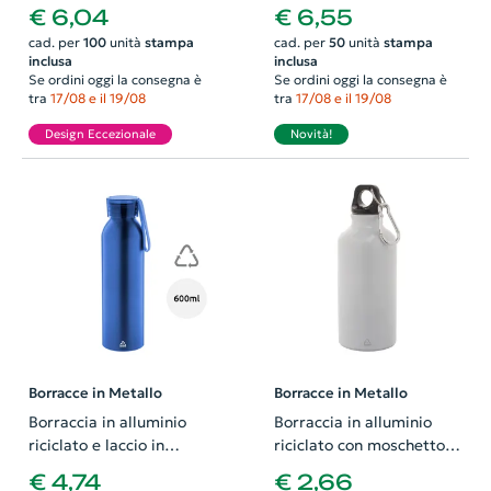
inossidabile con base in
600ml
€ 6,04
€ 6,55
sughero naturale da
cad. per
100
unità
stampa
cad. per
50
unità
stampa
750ml
inclusa
inclusa
Se ordini oggi la consegna è
Se ordini oggi la consegna è
tra
17/08 e il 19/08
tra
17/08 e il 19/08
Design Eccezionale
Novità!
Borracce in Metallo
Borracce in Metallo
Borraccia in alluminio
Borraccia in alluminio
riciclato e laccio in
riciclato con moschettone
silicone da 600ml
da 400ml
€ 4,74
€ 2,66