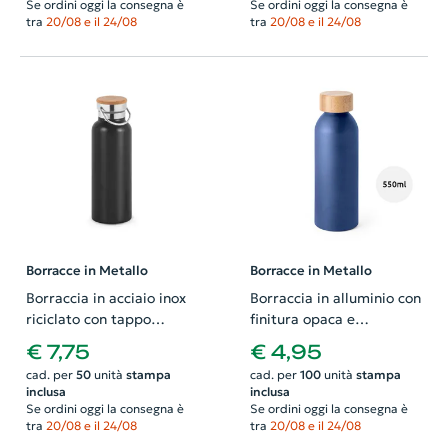
Se ordini oggi la consegna è
Se ordini oggi la consegna è
tra
20/08 e il 24/08
tra
20/08 e il 24/08
Borracce in Metallo
Borracce in Metallo
Borraccia in acciaio inox
Borraccia in alluminio con
riciclato con tappo
finitura opaca e
sottovuoto da 570ml
coperchio in bamù da
€ 7,75
€ 4,95
550ml
cad. per
50
unità
stampa
cad. per
100
unità
stampa
inclusa
inclusa
Se ordini oggi la consegna è
Se ordini oggi la consegna è
tra
20/08 e il 24/08
tra
20/08 e il 24/08