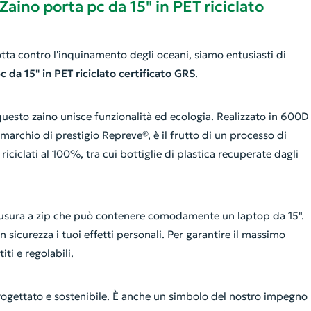
aino porta pc da 15" in PET riciclato
lotta contro l'inquinamento degli oceani, siamo entusiasti di
c da 15" in PET riciclato certificato GRS
.
questo zaino unisce funzionalità ed ecologia. Realizzato in 600D
 marchio di prestigio Repreve®, è il frutto di un processo di
riciclati al 100%, tra cui bottiglie di plastica recuperate dagli
iusura a zip che può contenere comodamente un laptop da 15".
 sicurezza i tuoi effetti personali. Per garantire il massimo
ti e regolabili.
rogettato e sostenibile. È anche un simbolo del nostro impegno