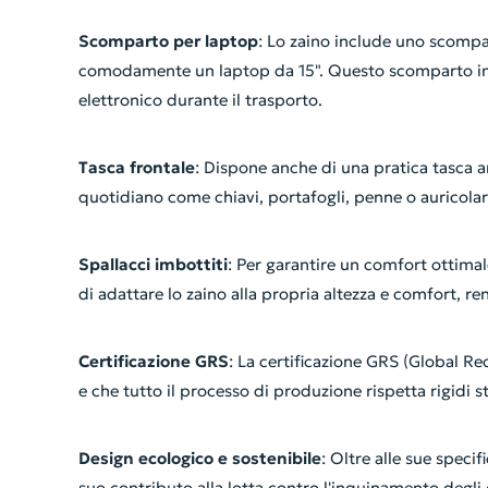
Scomparto per laptop
: Lo zaino include uno scompa
comodamente un laptop da 15". Questo scomparto imbo
elettronico durante il trasporto.
Tasca frontale
: Dispone anche di una pratica tasca an
quotidiano come chiavi, portafogli, penne o auricolar
Spallacci imbottiti
: Per garantire un comfort ottimale
di adattare lo zaino alla propria altezza e comfort, re
Certificazione GRS
: La certificazione GRS (Global Rec
e che tutto il processo di produzione rispetta rigidi s
Design ecologico e sostenibile
: Oltre alle sue speci
suo contributo alla lotta contro l'inquinamento degli