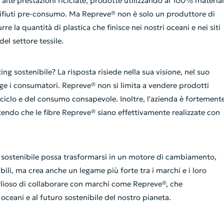
alte prestazioni riciclate, prodotte utilizzando al 100% material
e rifiuti pre-consumo. Ma Repreve® non è solo un produttore di
durre la quantità di plastica che finisce nei nostri oceani e nei siti
el settore tessile.
g sostenibile? La risposta risiede nella sua visione, nel suo
ge i consumatori. Repreve® non si limita a vendere prodotti
iciclo e del consumo consapevole. Inoltre, l'azienda è fortement
ntendo che le fibre Repreve® siano effettivamente realizzate con
 sostenibile possa trasformarsi in un motore di cambiamento,
bili, ma crea anche un legame più forte tra i marchi e i loro
oglioso di collaborare con marchi come Repreve®, che
oceani e al futuro sostenibile del nostro pianeta.