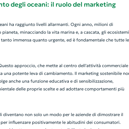
to degli oceani: il ruolo del marketing
ani ha raggiunto livelli allarmanti. Ogni anno, milioni di
o pianeta, minacciando la vita marina e, a cascata, gli ecosistemi
 è tanto immensa quanto urgente, ed è fondamentale che tutte le
 Questo approccio, che mette al centro dell'attività commerciale
nta una potente leva di cambiamento. Il marketing sostenibile no
volge anche una funzione educativa e di sensibilizzazione,
entale delle proprie scelte e ad adottare comportamenti più
ili diventano non solo un modo per le aziende di dimostrare il
er influenzare positivamente le abitudini dei consumatori.