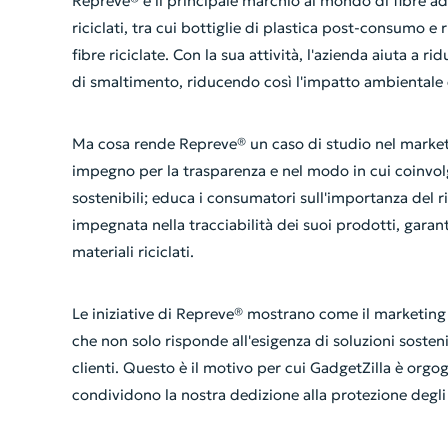
Repreve® è il principale marchio al mondo di fibre ad 
riciclati, tra cui bottiglie di plastica post-consumo 
fibre riciclate. Con la sua attività, l'azienda aiuta a ri
di smaltimento, riducendo così l'impatto ambientale d
Ma cosa rende Repreve® un caso di studio nel marketin
impegno per la trasparenza e nel modo in cui coinvol
sostenibili; educa i consumatori sull'importanza del r
impegnata nella tracciabilità dei suoi prodotti, gara
materiali riciclati.
Le iniziative di Repreve® mostrano come il marketing
che non solo risponde all'esigenza di soluzioni sosteni
clienti. Questo è il motivo per cui GadgetZilla è org
condividono la nostra dedizione alla protezione degli 