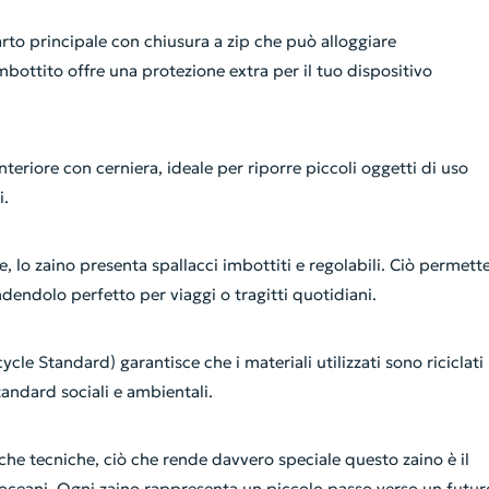
rto principale con chiusura a zip che può alloggiare
ttito offre una protezione extra per il tuo dispositivo
teriore con cerniera, ideale per riporre piccoli oggetti di uso
i.
, lo zaino presenta spallacci imbottiti e regolabili. Ciò permett
ndendolo perfetto per viaggi o tragitti quotidiani.
ycle Standard) garantisce che i materiali utilizzati sono riciclati
tandard sociali e ambientali.
fiche tecniche, ciò che rende davvero speciale questo zaino è il
 oceani. Ogni zaino rappresenta un piccolo passo verso un futur