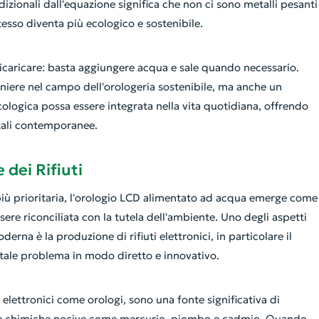
izionali dall'equazione significa che non ci sono metalli pesanti
tesso diventa più ecologico e sostenibile.
ricaricare: basta aggiungere acqua e sale quando necessario.
oniere nel campo dell'orologeria sostenibile, ma anche un
ologica possa essere integrata nella vita quotidiana, offrendo
tali contemporanee.
 dei Rifiuti
più prioritaria, l'orologio LCD alimentato ad acqua emerge come
re riconciliata con la tutela dell'ambiente. Uno degli aspetti
erna è la produzione di rifiuti elettronici, in particolare il
 tale problema in modo diretto e innovativo.
vi elettronici come orologi, sono una fonte significativa di
ze chimiche nocive come mercurio, piombo e cadmio. Quando