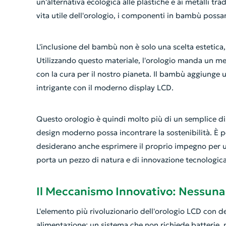
un'alternativa ecologica alle plastiche e ai metalli tra
vita utile dell'orologio, i componenti in bambù possa
L'inclusione del bambù non è solo una scelta estetica
Utilizzando questo materiale, l'orologio manda un me
con la cura per il nostro pianeta. Il bambù aggiunge 
intrigante con il moderno display LCD.
Questo orologio è quindi molto più di un semplice di
design moderno possa incontrare la sostenibilità. È 
desiderano anche esprimere il proprio impegno per uno 
porta un pezzo di natura e di innovazione tecnologica
Il Meccanismo Innovativo: Nessuna 
L'elemento più rivoluzionario dell'orologio LCD con 
alimentazione: un sistema che non richiede batterie, 