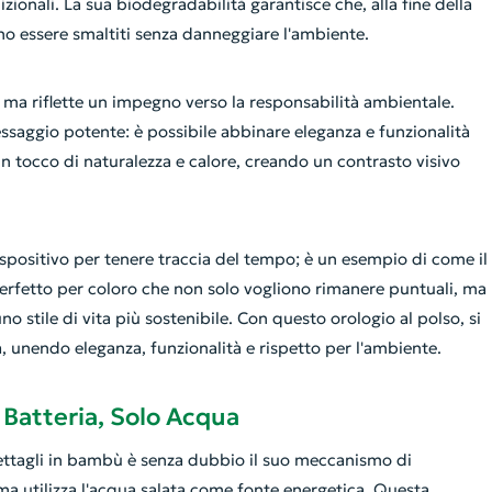
dizionali. La sua biodegradabilità garantisce che, alla fine della
no essere smaltiti senza danneggiare l'ambiente.
, ma riflette un impegno verso la responsabilità ambientale.
ssaggio potente: è possibile abbinare eleganza e funzionalità
un tocco di naturalezza e calore, creando un contrasto visivo
spositivo per tenere traccia del tempo; è un esempio di come il
perfetto per coloro che non solo vogliono rimanere puntuali, ma
stile di vita più sostenibile. Con questo orologio al polso, si
, unendo eleganza, funzionalità e rispetto per l'ambiente.
Batteria, Solo Acqua
dettagli in bambù è senza dubbio il suo meccanismo di
ma utilizza l'acqua salata come fonte energetica. Questa