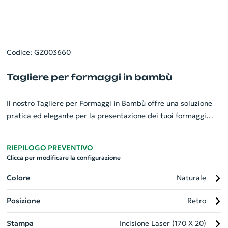
Codice: GZ003660
Tagliere per formaggi in bambù
Il nostro Tagliere per Formaggi in Bambù offre una soluzione
pratica ed elegante per la presentazione dei tuoi formaggi
preferiti. Realizzato con bambù di alta qualità, questo
prodotto misura 200 x 143 x 9 mm, ideale per ogni cucina o
RIEPILOGO PREVENTIVO
tavola. Questo tagliere è resistente e facile da pulire,
Clicca per modificare la configurazione
garantendo un uso duraturo. Perfetto come gadget
personalizzato per la tua azienda, può essere un regalo
Colore
Naturale
aziendale di classe che promuove la tua marca ogni volta che
Posizione
Retro
viene utilizzato. Adattabile, sostenibile, e pratico per ogni
occasione.
Stampa
Incisione Laser (170 X 20)