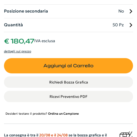
Posizione secondaria
No
Quantità
50 Pz
€ 180,47
IVA esclusa
dettagli sul prezzo
Aggiungi al Carrello
Richiedi Bozza Grafica
Ricevi Preventivo PDF
Desideri testare il prodotto?
Ordina un Campione
La consegna è tra il
20/08
e il
24/08
se la bozza grafica e il