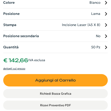
sicurezza durante il trasporto o la conservazione. Elegante e
Colore
Bianco
utile, crea un regalo aziendale perfetto che riflette la tua
Posizione
Lama
attenzione al dettaglio e alla qualità.
Stampa
Incisione Laser (45 X 8)
Posizione secondaria
No
Quantità
50 Pz
€ 142,66
IVA esclusa
dettagli sul prezzo
Aggiungi al Carrello
Richiedi Bozza Grafica
Ricevi Preventivo PDF