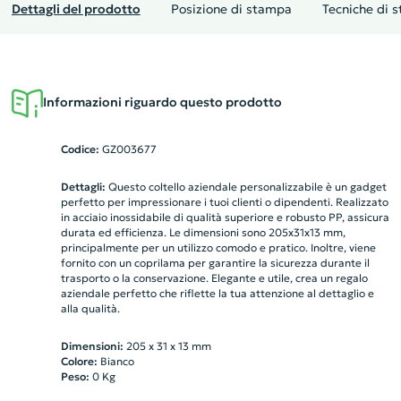
Dettagli del prodotto
Posizione di stampa
Tecniche di 
Informazioni riguardo questo prodotto
Codice:
GZ003677
Dettagli:
Questo coltello aziendale personalizzabile è un gadget
perfetto per impressionare i tuoi clienti o dipendenti. Realizzato
in acciaio inossidabile di qualità superiore e robusto PP, assicura
durata ed efficienza. Le dimensioni sono 205x31x13 mm,
principalmente per un utilizzo comodo e pratico. Inoltre, viene
fornito con un coprilama per garantire la sicurezza durante il
trasporto o la conservazione. Elegante e utile, crea un regalo
aziendale perfetto che riflette la tua attenzione al dettaglio e
alla qualità.
Dimensioni:
205 x 31 x 13 mm
Colore:
Bianco
Peso:
0
Kg