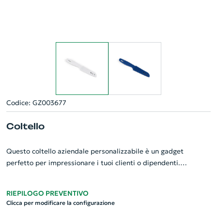
Codice: GZ003677
Coltello
Questo coltello aziendale personalizzabile è un gadget
perfetto per impressionare i tuoi clienti o dipendenti.
Realizzato in acciaio inossidabile di qualità superiore e
robusto PP, assicura durata ed efficienza. Le dimensioni sono
RIEPILOGO PREVENTIVO
205x31x13 mm, principalmente per un utilizzo comodo e
Clicca per modificare la configurazione
pratico. Inoltre, viene fornito con un coprilama per garantire la