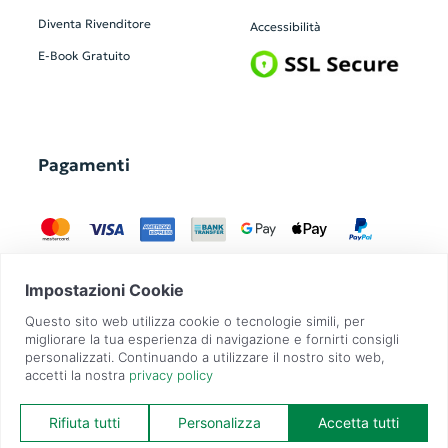
Diventa Rivenditore
Accessibilità
E-Book Gratuito
Pagamenti
GadgetZilla è un Brand di
Overbi S.r.l.
| realizzato con
Contit
| © 2026 Tutti
i diritti riservati | P.IVA: 09351560967