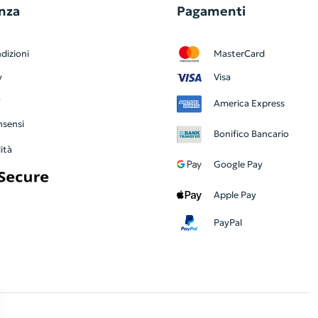
nza
Pagamenti
dizioni
MasterCard
y
Visa
y
America Express
nsensi
Bonifico Bancario
ità
Google Pay
Apple Pay
PayPal