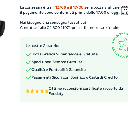
indispensabile. Il suo manico, fatto in TPR, assicura una
presa sicura e comoda. Questo gadget non solo è utile,
La consegna è tra il
13/08
e il
17/08
se la bozza grafica e
il pagamento sono confermati prima delle 17:00 di oggi.
cattura sicuramente l'attenzione grazie al suo design
innovativo. Rendilo parte del tuo kit aziendale per stupi
Hai bisogno una consegna tassativa?
Contattaci allo 02 800 11074 prima di completare l’ordine.
i tuoi clienti e dipendenti con funzionalità e stile unici.
Le nostre Garanzie:
Bozza Grafica Superveloce e Gratuita
Spedizione Sempre Gratuita
Qualità e Puntualità Garantita
Pagamenti Sicuri con Bonifico o Carta di Credito
Ottime recensioni certificate raccolte da
Feedaty