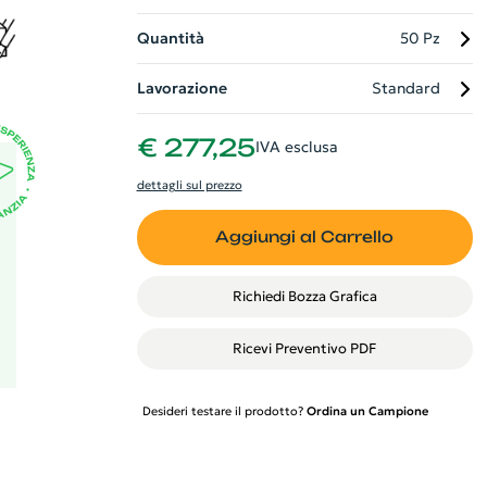
 ma
Quantità
50 Pz
re
Lavorazione
Standard
€ 277,25
IVA esclusa
dettagli sul prezzo
Aggiungi al Carrello
Richiedi Bozza Grafica
Ricevi Preventivo PDF
Desideri testare il prodotto?
Ordina un Campione