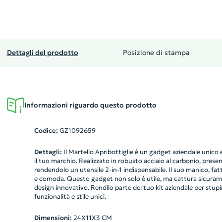
Dettagli del prodotto
Posizione di stampa
Informazioni riguardo questo prodotto
Codice:
GZ1092659
Dettagli:
Il Martello Apribottiglie è un gadget aziendale unico
il tuo marchio. Realizzato in robusto acciaio al carbonio, presen
rendendolo un utensile 2-in-1 indispensabile. Il suo manico, fat
e comoda. Questo gadget non solo è utile, ma cattura sicurame
design innovativo. Rendilo parte del tuo kit aziendale per stupir
funzionalità e stile unici.
Dimensioni:
24X11X3 CM