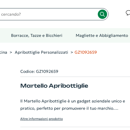
cando?
Borracce, Tazze e Bicchieri
Magliette e Abbigliamento
cina
Apribottiglie Personalizzati
GZ1092659
Codice: GZ1092659
Martello Apribottiglie
Il Martello Apribottiglie è un gadget aziendale unico e
pratico, perfetto per promuovere il tuo marchio.
Realizzato in robusto acciaio al carbonio, presenta un
Altre informazioni prodotto
apribottiglie integrato, rendendolo un utensile 2-in-1