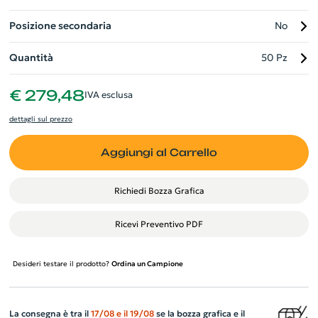
Posizione secondaria
No
Quantità
50 Pz
€ 279,48
IVA esclusa
dettagli sul prezzo
Aggiungi al Carrello
Richiedi Bozza Grafica
Ricevi Preventivo PDF
Desideri testare il prodotto?
Ordina un Campione
La consegna è tra il
17/08
e il
19/08
se la bozza grafica e il