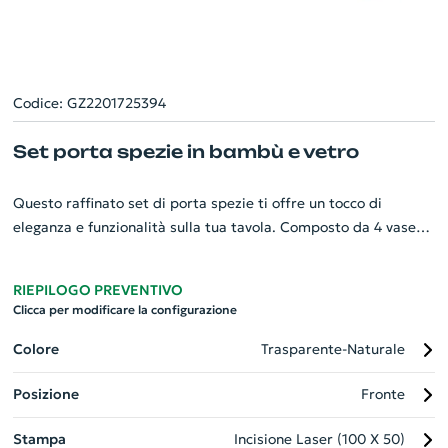
Codice: GZ2201725394
Set porta spezie in bambù e vetro
Questo raffinato set di porta spezie ti offre un tocco di
eleganza e funzionalità sulla tua tavola. Composto da 4 vasetti
di vetro borosilicato da 70 ml, noto per la sua resistenza e
trasparenza, ciascun vasetto è dotato di un coperchio in
RIEPILOGO PREVENTIVO
sughero naturale per mantenere le tue spezie fresche. I vasetti
Clicca per modificare la configurazione
sono ospitati su un elegante supporto in bambù, aggiungendo
un tocco di calore e stile naturale. Ideale per aziende che
Colore
Trasparente-Naturale
amano combinare l'efficienza con estetica sofisticata.
Posizione
Fronte
Stampa
Incisione Laser (100 X 50)