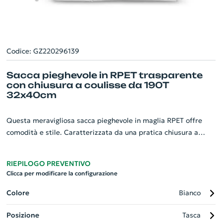
Codice: GZ220296139
Sacca pieghevole in RPET trasparente
con chiusura a coulisse da 190T
32x40cm
Questa meravigliosa sacca pieghevole in maglia RPET offre
comodità e stile. Caratterizzata da una pratica chiusura a
coulisse, misura 32x40cm, ideale per contenere i tuoi acquisti.
Realizzata in materiale RPET trasparente da 190T, è robusta e
RIEPILOGO PREVENTIVO
di lunga durata. Il plus? Un taschino incorporato in RPET 190T,
Clicca per modificare la configurazione
perfetto per ripiegare la borsa quando non viene utilizzata.
Personalizzabile con il logo della tua azienda, questa sacca è
Colore
Bianco
l'ideale per promuovere il tuo business in maniera eco-
Posizione
Tasca
sostenibile.