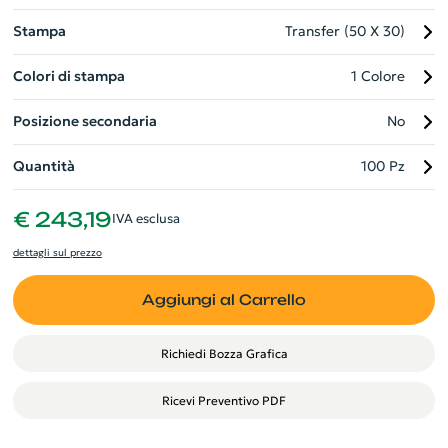
Stampa
Transfer (50 X 30)
Colori di stampa
1 Colore
Posizione secondaria
No
Quantità
100 Pz
€ 243,19
IVA esclusa
dettagli sul prezzo
Aggiungi al Carrello
Richiedi Bozza Grafica
Ricevi Preventivo PDF