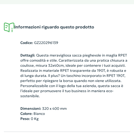
Informazioni riguardo questo prodotto
Codice:
GZ220296139
Dettagli:
Questa meravigliosa sacca pieghevole in maglia RPET
offre comodità e stile. Caratterizzata da una pratica chiusura a
coulisse, misura 32x40cm, ideale per contenere i tuoi acquisti.
Realizzata in materiale RPET trasparente da 190T, è robusta e
di lunga durata. Il plus? Un taschino incorporato in RPET 190T,
perfetto per ripiegare la borsa quando non viene utilizzata.
Personalizzabile con il logo della tua azienda, questa sacca è
l'ideale per promuovere il tuo business in maniera eco-
sostenibile.
Dimensioni:
320 x 400 mm
Colore:
Bianco
Peso:
0
Kg