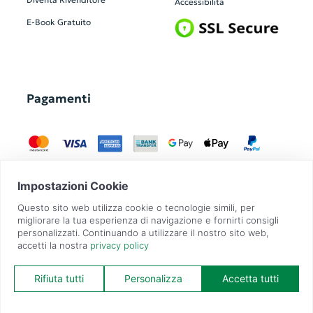
Accessibilità
E-Book Gratuito
Pagamenti
GadgetZilla è un Brand di
Overbi S.r.l.
| realizzato con
Contit
| © 2026 Tutti
i diritti riservati | P.IVA: 09351560967