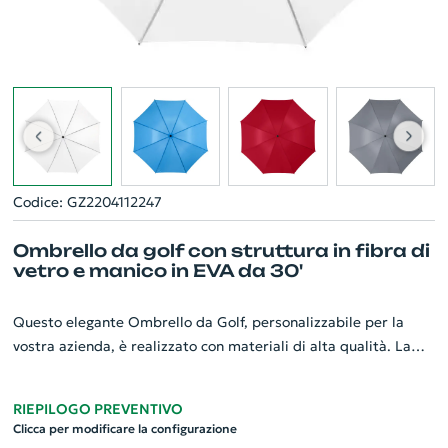
Codice: GZ2204112247
Ombrello da golf con struttura in fibra di
vetro e manico in EVA da 30'
Questo elegante Ombrello da Golf, personalizzabile per la
vostra azienda, è realizzato con materiali di alta qualità. La
sua struttura robusta in fibra di vetro offre leggerezza e
resistenza, mentre le costole in metallo aumentano la sua
RIEPILOGO PREVENTIVO
durata. Il tessuto in poliestere resistente all'acqua proteggerà
Clicca per modificare la configurazione
efficacemente da ogni temporale, preservando i colori vivaci