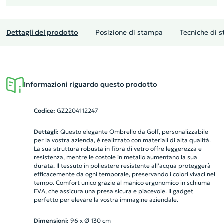
Dettagli del prodotto
Posizione di stampa
Tecniche di 
Informazioni riguardo questo prodotto
Codice:
GZ2204112247
Dettagli:
Questo elegante Ombrello da Golf, personalizzabile
per la vostra azienda, è realizzato con materiali di alta qualità.
La sua struttura robusta in fibra di vetro offre leggerezza e
resistenza, mentre le costole in metallo aumentano la sua
durata. Il tessuto in poliestere resistente all'acqua proteggerà
efficacemente da ogni temporale, preservando i colori vivaci nel
tempo. Comfort unico grazie al manico ergonomico in schiuma
EVA, che assicura una presa sicura e piacevole. Il gadget
perfetto per elevare la vostra immagine aziendale.
Dimensioni:
96 x Ø 130 cm