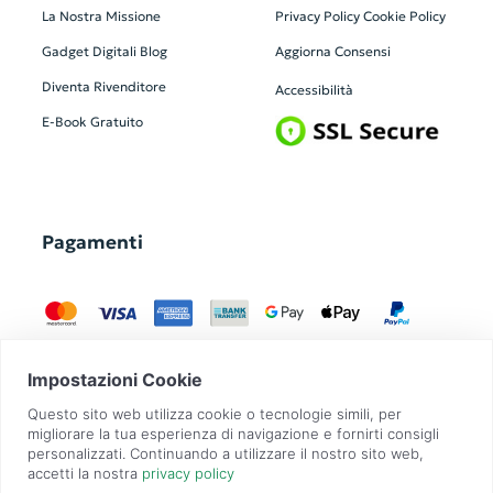
La Nostra Missione
Privacy Policy
Cookie Policy
Gadget Digitali
Blog
Aggiorna Consensi
Diventa Rivenditore
Accessibilità
E-Book Gratuito
Pagamenti
GadgetZilla è un Brand di
Overbi S.r.l.
| realizzato con
Contit
| © 2026 Tutti
i diritti riservati | P.IVA: 09351560967