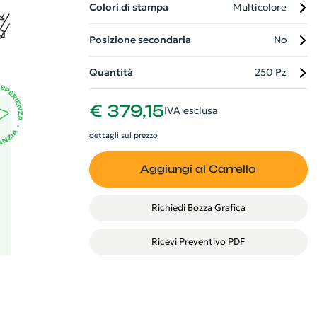
.
Colori di stampa
Multicolore
a
e
Posizione secondaria
No
a
e
Quantità
250 Pz
o
€ 379,15
IVA esclusa
dettagli sul prezzo
Aggiungi al Carrello
Richiedi Bozza Grafica
Ricevi Preventivo PDF