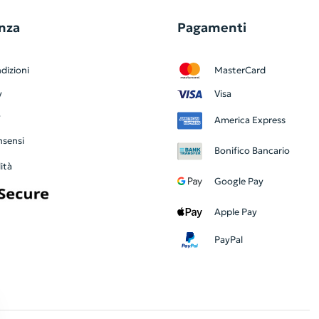
nza
Pagamenti
dizioni
MasterCard
y
Visa
y
America Express
nsensi
Bonifico Bancario
ità
Google Pay
Apple Pay
PayPal