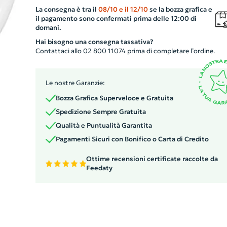
garantendo una visibilità eccellente in tutte le condizioni
La consegna è tra il
08/10
e il
12/10
se la bozza grafica e
La stampa del tuo logo o design viene eseguita sotto all
il pagamento sono confermati prima delle 12:00 di
pellicola riflettente, assicurando una diffusione della luc
domani.
del 100%. Questo garantisce non solo un'immagine nitid
Hai bisogno una consegna tassativa?
e duratura, ma anche una sicurezza extra. Per mantener
Contattaci allo 02 800 11074 prima di completare l’ordine.
la qualità del prodotto, ricorda di conservarlo in un luog
pulito e asciutto, lontano dalla luce diretta del sole.
Le nostre Garanzie:
Bozza Grafica Superveloce e Gratuita
Spedizione Sempre Gratuita
Qualità e Puntualità Garantita
Pagamenti Sicuri con Bonifico o Carta di Credito
Ottime recensioni certificate raccolte da
Feedaty