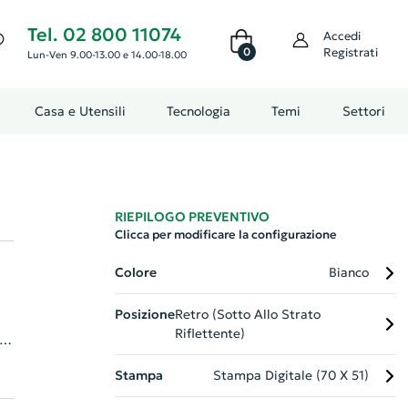
Tel. 02 800 11074
Accedi
0
Registrati
Lun-Ven 9.00-13.00 e 14.00-18.00
Casa e Utensili
Tecnologia
Temi
Settori
RIEPILOGO PREVENTIVO
Clicca per modificare la configurazione
Colore
Bianco
Posizione
Retro (sotto Allo Strato
Riflettente)
to
Stampa
Stampa Digitale (70 X 51)