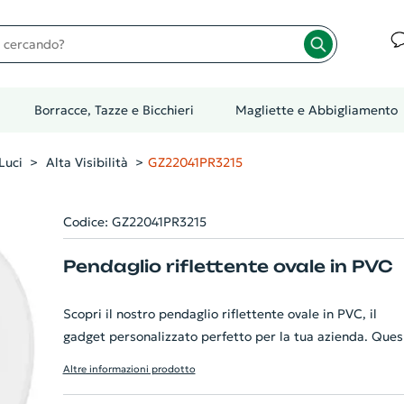
cando?
Borracce, Tazze e Bicchieri
Magliette e Abbigliamento
Luci
Alta Visibilità
GZ22041PR3215
Codice: GZ22041PR3215
Pendaglio riflettente ovale in PVC
Scopri il nostro pendaglio riflettente ovale in PVC, il
gadget personalizzato perfetto per la tua azienda. Ques
accessorio pratico e versatile può essere facilmente
Altre informazioni prodotto
applicato a vestiti, borse, biciclette e molto altro,