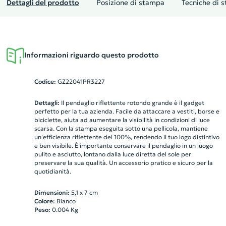
Dettagli del prodotto
Posizione di stampa
Tecniche di 
Informazioni riguardo questo prodotto
Codice:
GZ22041PR3227
Dettagli:
Il pendaglio riflettente rotondo grande è il gadget
perfetto per la tua azienda. Facile da attaccare a vestiti, borse e
biciclette, aiuta ad aumentare la visibilità in condizioni di luce
scarsa. Con la stampa eseguita sotto una pellicola, mantiene
un'efficienza riflettente del 100%, rendendo il tuo logo distintivo
e ben visibile. È importante conservare il pendaglio in un luogo
pulito e asciutto, lontano dalla luce diretta del sole per
preservare la sua qualità. Un accessorio pratico e sicuro per la
quotidianità.
Dimensioni:
5,1 x 7 cm
Colore:
Bianco
Peso:
0.004
Kg