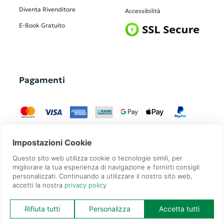
Diventa Rivenditore
Accessibilità
E-Book Gratuito
Pagamenti
GadgetZilla è un Brand di
Overbi S.r.l.
| realizzato con
Contit
| © 2026 Tutti
i diritti riservati | P.IVA: 09351560967