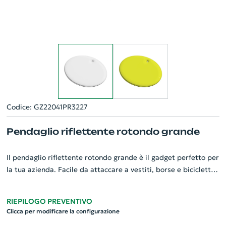
Codice: GZ22041PR3227
Pendaglio riflettente rotondo grande
Il pendaglio riflettente rotondo grande è il gadget perfetto per
la tua azienda. Facile da attaccare a vestiti, borse e biciclette,
aiuta ad aumentare la visibilità in condizioni di luce scarsa.
Con la stampa eseguita sotto una pellicola, mantiene
RIEPILOGO PREVENTIVO
un'efficienza riflettente del 100%, rendendo il tuo logo
Clicca per modificare la configurazione
distintivo e ben visibile. È importante conservare il pendaglio