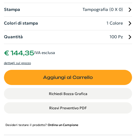
Stampa
Tampografia (0 X 0)
Colori di stampa
1 Colore
Quantità
100 Pz
€ 144,35
IVA esclusa
dettagli sul prezzo
Aggiungi al Carrello
Richiedi Bozza Grafica
Ricevi Preventivo PDF
Desideri testare il prodotto?
Ordina un Campione