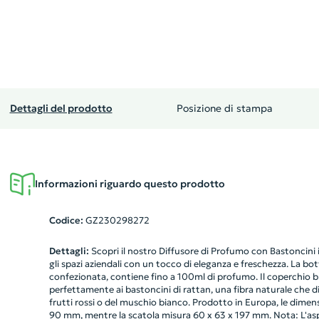
Dettagli del prodotto
Posizione di stampa
Informazioni riguardo questo prodotto
Codice:
GZ230298272
Dettagli:
Scopri il nostro Diffusore di Profumo con Bastoncini i
gli spazi aziendali con un tocco di eleganza e freschezza. La bo
confezionata, contiene fino a 100ml di profumo. Il coperchio b
perfettamente ai bastoncini di rattan, una fibra naturale che 
frutti rossi o del muschio bianco. Prodotto in Europa, le dimens
90 mm, mentre la scatola misura 60 x 63 x 197 mm. Nota: L'asp