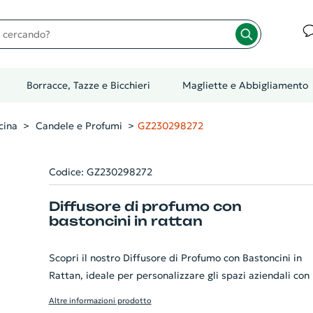
cando?
Borracce, Tazze e Bicchieri
Magliette e Abbigliamento
cina
Candele e Profumi
GZ230298272
Codice: GZ230298272
Diffusore di profumo con
bastoncini in rattan
Scopri il nostro Diffusore di Profumo con Bastoncini in
Rattan, ideale per personalizzare gli spazi aziendali con
tocco di eleganza e freschezza. La bottiglia di vetro,
Altre informazioni prodotto
elegantemente confezionata, contiene fino a 100ml di