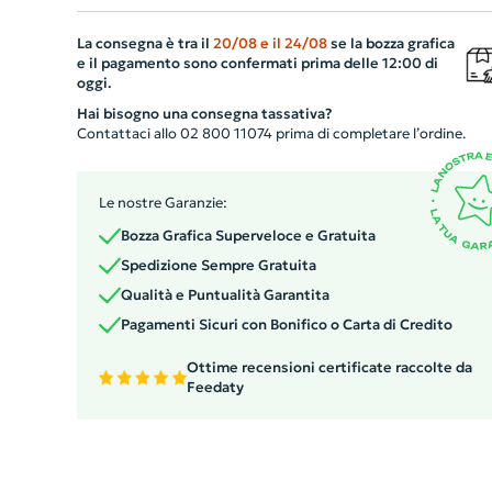
profumo. Il coperchio blu o bianco si abbina
La consegna è tra il
20/08
e il
24/08
se la bozza grafica
perfettamente ai bastoncini di rattan, una fibra natural
e il pagamento sono confermati prima delle 12:00 di
che diffonde delicatamente l'aroma dei frutti rossi o del
oggi.
muschio bianco. Prodotto in Europa, le dimensioni del
Hai bisogno una consegna tassativa?
diffusore sono 55 x 55 x 90 mm, mentre la scatola misur
Contattaci allo 02 800 11074 prima di completare l’ordine.
60 x 63 x 197 mm. Nota: L'aspetto potrebbe variare per
l'uso di materiali naturali.
Le nostre Garanzie:
Bozza Grafica Superveloce e Gratuita
Spedizione Sempre Gratuita
Qualità e Puntualità Garantita
Pagamenti Sicuri con Bonifico o Carta di Credito
Ottime recensioni certificate raccolte da
Feedaty