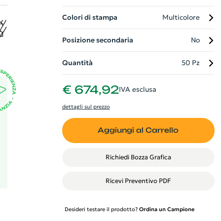
Colori di stampa
Multicolore
e
Posizione secondaria
No
a
Quantità
50 Pz
€ 674,92
IVA esclusa
dettagli sul prezzo
Aggiungi al Carrello
Richiedi Bozza Grafica
Ricevi Preventivo PDF
Desideri testare il prodotto?
Ordina un Campione