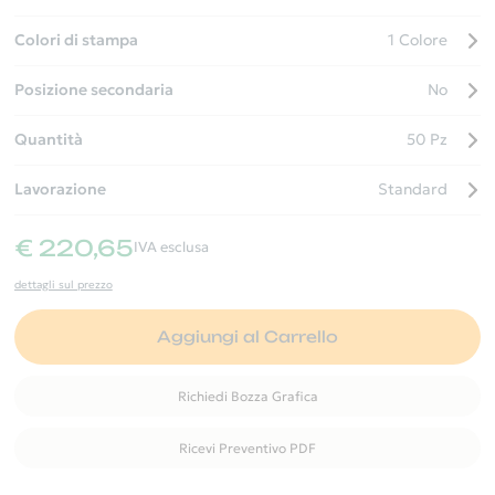
Colori di stampa
1 Colore
Posizione secondaria
No
Quantità
50 Pz
Lavorazione
Standard
€ 220,65
IVA esclusa
dettagli sul prezzo
Aggiungi al Carrello
Richiedi Bozza Grafica
Ricevi Preventivo PDF