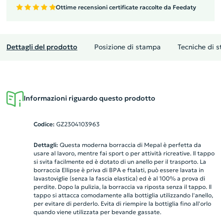
Ottime recensioni certificate raccolte da Feedaty
Dettagli del prodotto
Posizione di stampa
Tecniche di 
Informazioni riguardo questo prodotto
Codice:
GZ2304103963
Dettagli:
Questa moderna borraccia di Mepal è perfetta da
usare al lavoro, mentre fai sport o per attività ricreative. Il tappo
si svita facilmente ed è dotato di un anello per il trasporto. La
borraccia Ellipse è priva di BPA e ftalati, può essere lavata in
lavastoviglie (senza la fascia elastica) ed è al 100% a prova di
perdite. Dopo la pulizia, la borraccia va riposta senza il tappo. Il
tappo si attacca comodamente alla bottiglia utilizzando l'anello,
per evitare di perderlo. Evita di riempire la bottiglia fino all'orlo
quando viene utilizzata per bevande gassate.