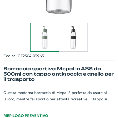
Codice: GZ2304103963
Borraccia sportiva Mepal in ABS da
500ml con tappo antigoccia e anello per
il trasporto
Questa moderna borraccia di Mepal è perfetta da usare al
lavoro, mentre fai sport o per attività ricreative. Il tappo si
svita facilmente ed è dotato di un anello per il trasporto. La
borraccia Ellipse è priva di BPA e ftalati, può essere lavata in
RIEPILOGO PREVENTIVO