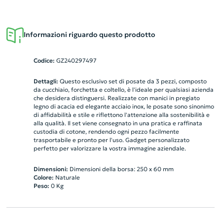
Informazioni riguardo questo prodotto
Codice:
GZ240297497
Dettagli:
Questo esclusivo set di posate da 3 pezzi, composto
da cucchiaio, forchetta e coltello, è l'ideale per qualsiasi azienda
che desidera distinguersi. Realizzate con manici in pregiato
legno di acacia ed elegante acciaio inox, le posate sono sinonimo
di affidabilità e stile e riflettono l'attenzione alla sostenibilità e
alla qualità. Il set viene consegnato in una pratica e raffinata
custodia di cotone, rendendo ogni pezzo facilmente
trasportabile e pronto per l'uso. Gadget personalizzato
perfetto per valorizzare la vostra immagine aziendale.
Dimensioni:
Dimensioni della borsa: 250 x 60 mm
Colore:
Naturale
Peso:
0
Kg