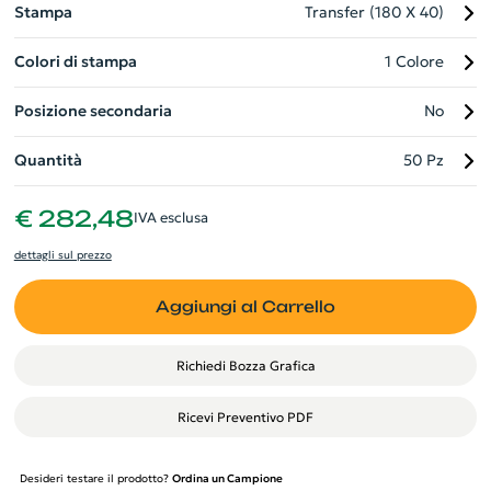
Stampa
Transfer (180 X 40)
Colori di stampa
1 Colore
Posizione secondaria
No
Quantità
50 Pz
€ 282,48
IVA esclusa
dettagli sul prezzo
Aggiungi al Carrello
Richiedi Bozza Grafica
Ricevi Preventivo PDF
Desideri testare il prodotto?
Ordina un Campione