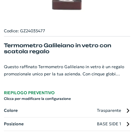
Codice: GZ24035477
Termometro Galileiano in vetro con
scatola regalo
Questo raffinato Termometro Galileiano in vetro è un regalo
promozionale unico per la tua azienda. Con cinque globi
galleggianti colorati, non solo offre un elemento decorativo
distintivo, ma anche una funzione pratica: ogni globo
RIEPILOGO PREVENTIVO
rappresenta una temperatura specifica da 18°c a 26°c,
Clicca per modificare la configurazione
rendendo facile monitorare il clima della stanza. Presentato in
una scatola regalo elegante, le sfere colorate Rosso (26°), Blu
Colore
Trasparente
(24°), Arancione (22°), Verde (20°), Viola (18°) si distinguono
Posizione
BASE SIDE 1
splendidamente. Un gadget aziendale sofisticato che unisce
arte e scienza.