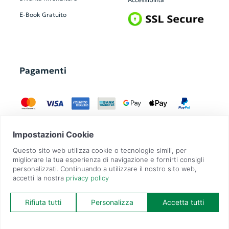
E-Book Gratuito
Pagamenti
GadgetZilla è un Brand di
Overbi S.r.l.
| realizzato con
Contit
| © 2026 Tutti
i diritti riservati | P.IVA: 09351560967