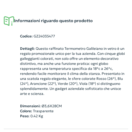
Informazioni riguardo questo prodotto
Codice:
GZ24035477
Dettagli:
Questo raffinato Termometro Galileiano in vetro è un
regalo promozionale unico per la tua azienda. Con cinque globi
galleggianti colorati, non solo offre un elemento decorativo
distintivo, ma anche una funzione pratica: ogni globo
rappresenta una temperatura specifica da 18°c a 26°c,
rendendo facile monitorare il clima della stanza. Presentato in
una scatola regalo elegante, le sfere colorate Rosso (26°), Blu
(24°), Arancione (22°), Verde (20°), Viola (18°) si distinguono
splendidamente. Un gadget aziendale sofisticato che unisce
arte e scienza.
Dimensioni:
Ø3,6X28CM
Colore:
Trasparente
Peso:
0.42
Kg