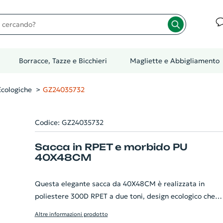
cando?
Borracce, Tazze e Bicchieri
Magliette e Abbigliamento
cologiche
GZ24035732
Codice: GZ24035732
Sacca in RPET e morbido PU
40X48CM
Questa elegante sacca da 40X48CM è realizzata in
poliestere 300D RPET a due toni, design ecologico che
rispetta l'ambiente. Il morbido PU aggiunge un tocco di
Altre informazioni prodotto
lusso, rendendo la borsa resistente ma allo stesso temp