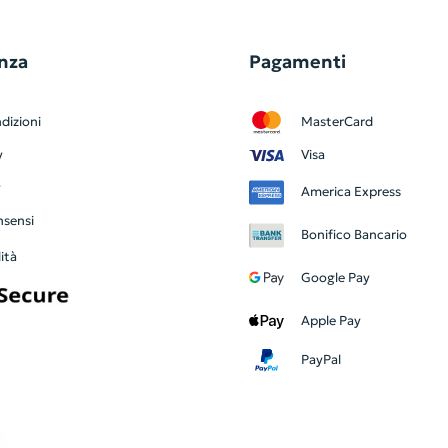
nza
Pagamenti
dizioni
MasterCard
y
Visa
y
America Express
nsensi
Bonifico Bancario
ità
Google Pay
Apple Pay
PayPal