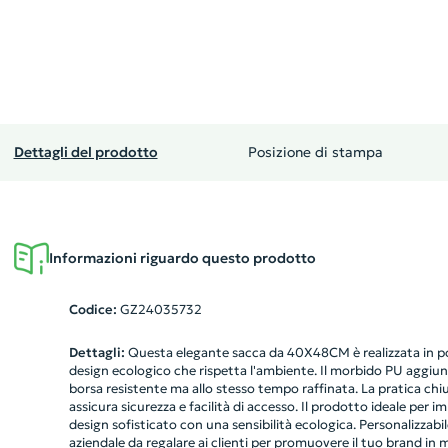
Dettagli del prodotto
Posizione di stampa
Informazioni riguardo questo prodotto
Codice:
GZ24035732
Dettagli:
Questa elegante sacca da 40X48CM è realizzata in po
design ecologico che rispetta l'ambiente. Il morbido PU aggiun
borsa resistente ma allo stesso tempo raffinata. La pratica ch
assicura sicurezza e facilità di accesso. Il prodotto ideale per
design sofisticato con una sensibilità ecologica. Personalizzab
aziendale da regalare ai clienti per promuovere il tuo brand in