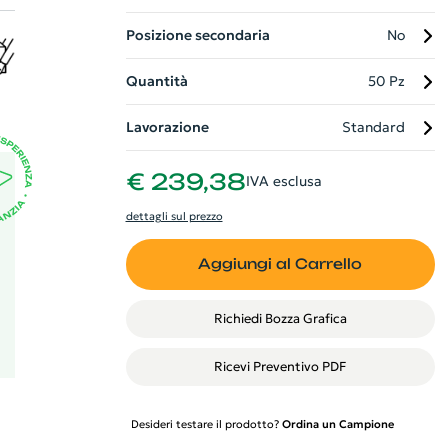
ne
Posizione secondaria
No
e
o
Quantità
50 Pz
o
Lavorazione
Standard
€ 239,38
IVA esclusa
dettagli sul prezzo
Aggiungi al Carrello
Richiedi Bozza Grafica
Ricevi Preventivo PDF
Desideri testare il prodotto?
Ordina un Campione