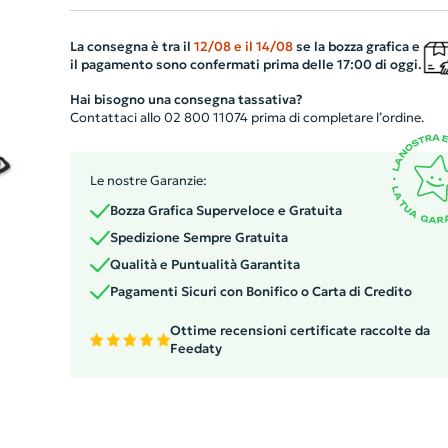
raffinata. La pratica chiusura con cordoncino in policoto
assicura sicurezza e facilità di accesso. Il prodotto ideal
La consegna è tra il
12/08
e il
14/08
se la bozza grafica e
il pagamento sono confermati prima delle 17:00 di oggi.
per imprese che vogliono combinare un design sofisticat
con una sensibilità ecologica. Personalizzabile, è perfett
Hai bisogno una consegna tassativa?
Contattaci allo 02 800 11074 prima di completare l’ordine.
come gadget aziendale da regalare ai clienti per
promuovere il tuo brand in modo etico ed elegante.
Le nostre Garanzie:
Bozza Grafica Superveloce e Gratuita
Spedizione Sempre Gratuita
Qualità e Puntualità Garantita
Pagamenti Sicuri con Bonifico o Carta di Credito
Ottime recensioni certificate raccolte da
Feedaty