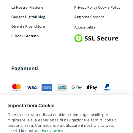
La Nostra Missione
Privacy Policy
Cookie Policy
Gadget Digitali
Blog
Aggiorna Consensi
Diventa Rivenditore
Accessibilità
E-Book Gratuito
Pagamenti
GadgetZilla è un Brand di
Overbi S.r.l.
| realizzato con
Contit
| © 2026 Tutti
i diritti riservati | P.IVA: 09351560967