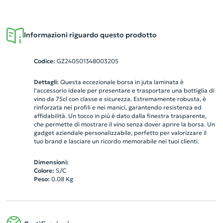
Informazioni riguardo questo prodotto
Codice:
GZ240501348003205
Dettagli:
Questa eccezionale borsa in juta laminata è
l'accessorio ideale per presentare e trasportare una bottiglia di
vino da 75cl con classe e sicurezza. Estremamente robusta, è
rinforzata nei profili e nei manici, garantendo resistenza ed
affidabilità. Un tocco in più è dato dalla finestra trasparente,
che permette di mostrare il vino senza dover aprire la borsa. Un
gadget aziendale personalizzabile, perfetto per valorizzare il
tuo brand e lasciare un ricordo memorabile nei tuoi clienti.
Dimensioni:
Colore:
S/C
Peso:
0.08
Kg