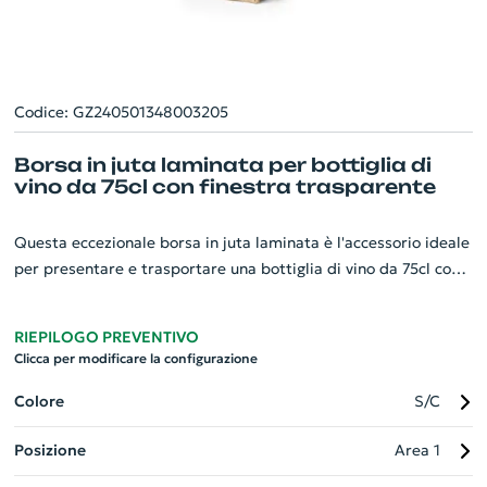
Codice: GZ240501348003205
Borsa in juta laminata per bottiglia di
vino da 75cl con finestra trasparente
Questa eccezionale borsa in juta laminata è l'accessorio ideale
per presentare e trasportare una bottiglia di vino da 75cl con
classe e sicurezza. Estremamente robusta, è rinforzata nei
profili e nei manici, garantendo resistenza ed affidabilità. Un
RIEPILOGO PREVENTIVO
tocco in più è dato dalla finestra trasparente, che permette di
Clicca per modificare la configurazione
mostrare il vino senza dover aprire la borsa. Un gadget
aziendale personalizzabile, perfetto per valorizzare il tuo
Colore
S/C
brand e lasciare un ricordo memorabile nei tuoi clienti.
Posizione
Area 1