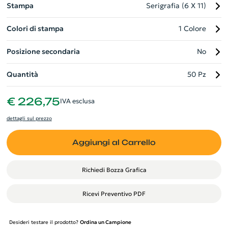
Stampa
Serigrafia (6 X 11)
Colori di stampa
1 Colore
Posizione secondaria
No
Quantità
50 Pz
€ 226,75
IVA esclusa
dettagli sul prezzo
Aggiungi al Carrello
Richiedi Bozza Grafica
Ricevi Preventivo PDF
Desideri testare il prodotto?
Ordina un Campione