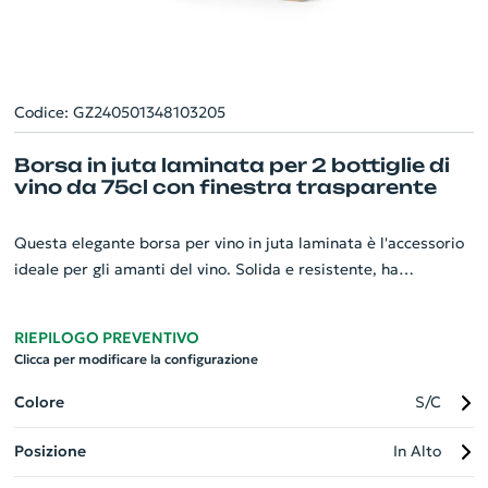
Codice: GZ240501348103205
Borsa in juta laminata per 2 bottiglie di
vino da 75cl con finestra trasparente
Questa elegante borsa per vino in juta laminata è l'accessorio
ideale per gli amanti del vino. Solida e resistente, ha
scomparti individuali per contenere in modo sicuro due
bottiglie da 75cl. La sua finestra trasparente permette di
RIEPILOGO PREVENTIVO
mostrare si bottiglie scelte, mentre i profili e i manici
Clicca per modificare la configurazione
rinforzati garantiscono durabilità e comodità. Un gadget
personalizzato perfetto per aziende che vogliono fare un
Colore
S/C
pensiero distintivo e di qualità. Unisce praticità e stile,
Posizione
In Alto
regalando un tocco di eleganza ad ogni occasione.