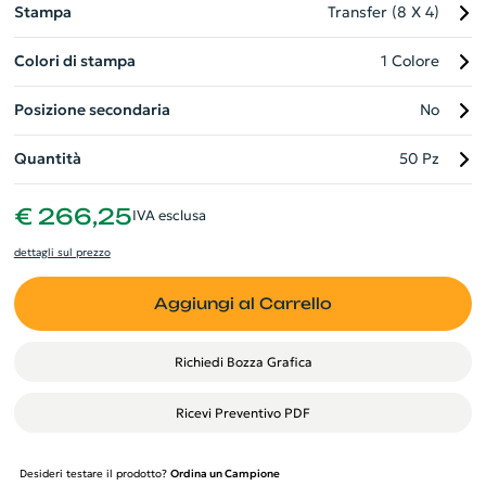
Stampa
Transfer (8 X 4)
Colori di stampa
1 Colore
Posizione secondaria
No
Quantità
50 Pz
€ 266,25
IVA esclusa
dettagli sul prezzo
Aggiungi al Carrello
Richiedi Bozza Grafica
Ricevi Preventivo PDF
Desideri testare il prodotto?
Ordina un Campione