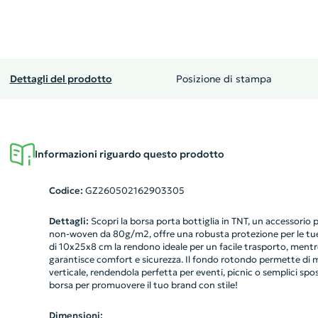
Dettagli del prodotto
Posizione di stampa
Informazioni riguardo questo prodotto
Codice:
GZ260502162903305
Dettagli:
Scopri la borsa porta bottiglia in TNT, un accessorio p
non-woven da 80g/m2, offre una robusta protezione per le tu
di 10x25x8 cm la rendono ideale per un facile trasporto, mentr
garantisce comfort e sicurezza. Il fondo rotondo permette di m
verticale, rendendola perfetta per eventi, picnic o semplici sp
borsa per promuovere il tuo brand con stile!
Dimensioni: