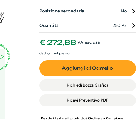
Posizione secondaria
No
te
Quantità
250 Pz
il
€ 272,88
IVA esclusa
dettagli sul prezzo
Aggiungi al Carrello
Richiedi Bozza Grafica
Ricevi Preventivo PDF
Desideri testare il prodotto?
Ordina un Campione