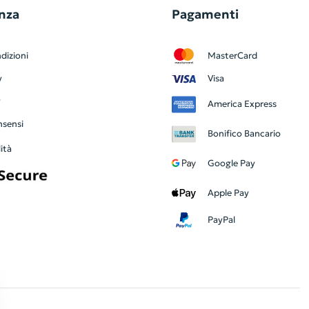
nza
Pagamenti
dizioni
MasterCard
y
Visa
y
America Express
nsensi
Bonifico Bancario
ità
Google Pay
Apple Pay
PayPal