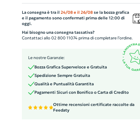
facile trasporto, mentre la maniglia termosaldata
La consegna è tra il
24/08
e il
26/08
se la bozza grafica
garantisce comfort e sicurezza. Il fondo rotondo permet
e il pagamento sono confermati prima delle 12:00 di
di mantenere la bottiglia in posizione verticale,
oggi.
rendendola perfetta per eventi, picnic o semplici
Hai bisogno una consegna tassativa?
spostamenti. Personalizza questa borsa per promuovere 
Contattaci allo 02 800 11074 prima di completare l’ordine.
tuo brand con stile!
Le nostre Garanzie:
Bozza Grafica Superveloce e Gratuita
Spedizione Sempre Gratuita
Qualità e Puntualità Garantita
Pagamenti Sicuri con Bonifico o Carta di Credito
Ottime recensioni certificate raccolte da
Feedaty