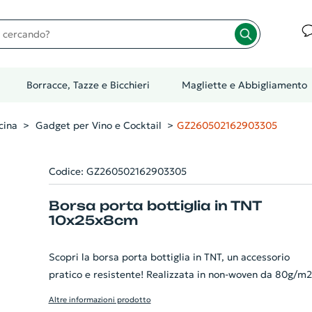
cando?
Borracce, Tazze e Bicchieri
Magliette e Abbigliamento
cina
Gadget per Vino e Cocktail
GZ260502162903305
Codice: GZ260502162903305
Borsa porta bottiglia in TNT
10x25x8cm
Scopri la borsa porta bottiglia in TNT, un accessorio
pratico e resistente! Realizzata in non-woven da 80g/m2
offre una robusta protezione per le tue bevande. Le sue
Altre informazioni prodotto
misure compatte di 10x25x8 cm la rendono ideale per u