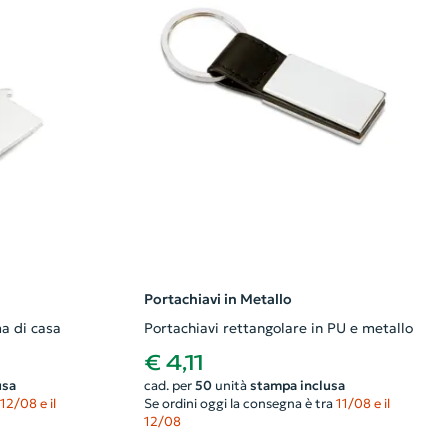
Portachiavi in Metallo
ma di casa
Portachiavi rettangolare in PU e metallo
€ 4,11
usa
cad. per
50
unità
stampa inclusa
12/08 e il
Se ordini oggi la consegna è tra
11/08 e il
12/08