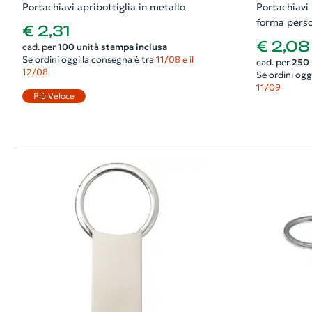
Portachiavi apribottiglia in metallo
Portachiavi 
forma perso
€ 2,31
€ 2,08
cad. per
100
unità
stampa inclusa
Se ordini oggi la consegna è tra
11/08 e il
cad. per
250
12/08
Se ordini ogg
11/09
Più Veloce