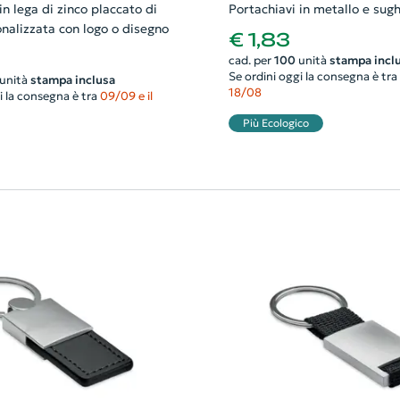
in lega di zinco placcato di
Portachiavi in metallo e sug
nalizzata con logo o disegno
€ 1,83
cad. per
100
unità
stampa incl
Se ordini oggi la consegna è tra
unità
stampa inclusa
18/08
i la consegna è tra
09/09 e il
Più Ecologico