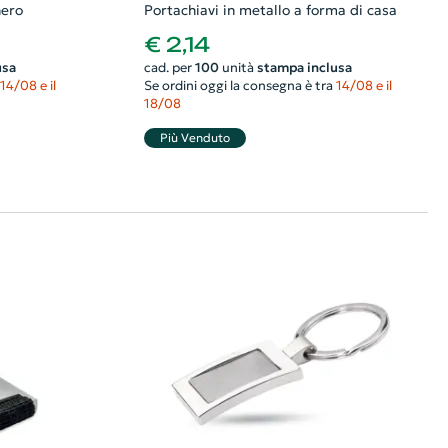
hero
Portachiavi in metallo a forma di casa
€ 2,14
usa
cad. per
100
unità
stampa inclusa
14/08 e il
Se ordini oggi la consegna è tra
14/08 e il
18/08
Più Venduto