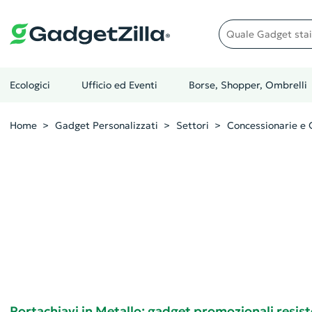
Quale gadget stai cer
Ecologici
Ufficio ed Eventi
Borse, Shopper, Ombrelli
Home
Gadget Personalizzati
Settori
Concessionarie e O
Portachiavi in Metallo: gadget promozionali resist