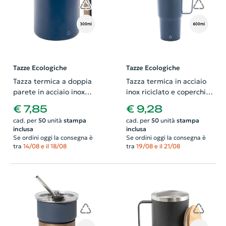
Tazze Ecologiche
Tazze Ecologiche
Tazza termica a doppia
Tazza termica in acciaio
parete in acciaio inox
inox riciclato e coperchio
riciclato con coperchio e
in PS da 600ml
€ 7,85
€ 9,28
manico in bambù da
cad. per
50
unità
stampa
cad. per
50
unità
stampa
300ml
inclusa
inclusa
Se ordini oggi la consegna è
Se ordini oggi la consegna è
tra
14/08 e il 18/08
tra
19/08 e il 21/08