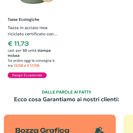
Tazze Ecologiche
Tazza in acciaio inox
riciclato certificato con
manico in legno di faggio
€ 11,73
e isolamento sottovuoto
cad. per
50
unità
stampa
in rame da 360ml
inclusa
Se ordini oggi la consegna è
tra
13/08 e il 17/08
Design Eccezionale
DALLE PAROLE AI FATTI!
Ecco cosa Garantiamo ai nostri clienti:
Bozza Grafica