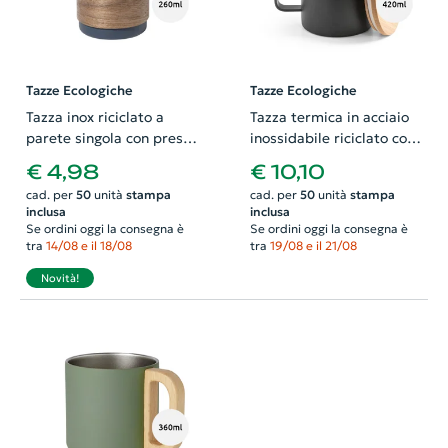
Tazze Ecologiche
Tazze Ecologiche
Tazza inox riciclato a
Tazza termica in acciaio
parete singola con presa
inossidabile riciclato con
in legno di noce cannuccia
coperchio in bambù con
€ 4,98
€ 10,10
e coperchio da 260ml
confezione regalo da
cad. per
50
unità
stampa
cad. per
50
unità
stampa
420ml
inclusa
inclusa
Se ordini oggi la consegna è
Se ordini oggi la consegna è
tra
14/08 e il 18/08
tra
19/08 e il 21/08
Novità!