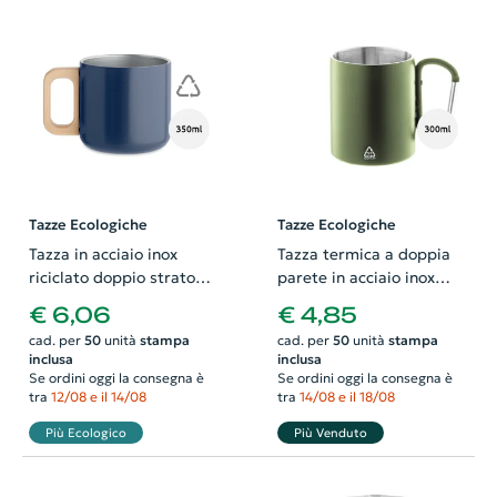
Tazze Ecologiche
Tazze Ecologiche
Tazza in acciaio inox
Tazza termica a doppia
riciclato doppio strato
parete in acciaio inox
con manico in legno da
riciclato con manico a
€ 6,06
€ 4,85
350 ml
moschettone da 300ml
cad. per
50
unità
stampa
cad. per
50
unità
stampa
inclusa
inclusa
Se ordini oggi la consegna è
Se ordini oggi la consegna è
tra
12/08 e il 14/08
tra
14/08 e il 18/08
Più Ecologico
Più Venduto