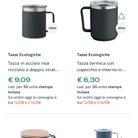
Tazze Ecologiche
Tazze Ecologiche
Tazza in acciaio inox
Tazza termica con
riciclato a doppio strato
coperchio e interno in
con coperchio da 300ml
acciaio inox riciclato e
€ 9,09
€ 6,30
esterno in PP ricilato da
cad. per
50
unità
stampa
cad. per
50
unità
stampa
400 ml
inclusa
inclusa
Se ordini oggi la consegna è
Se ordini oggi la consegna è
tra
12/08 e il 14/08
tra
12/08 e il 14/08