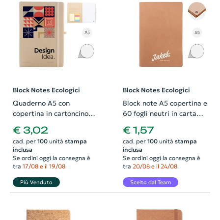
Block Notes Ecologici
Block Notes Ecologici
Quaderno A5 con
Block note A5 copertina e
copertina in cartoncino
60 fogli neutri in carta
riciclato, foglietti adesivi,
kraft riciclata
€ 3,02
€ 1,57
tasca, elastico e porta
cad. per
100
unità
stampa
cad. per
100
unità
stampa
penne
inclusa
inclusa
Se ordini oggi la consegna è
Se ordini oggi la consegna è
tra
17/08 e il 19/08
tra
20/08 e il 24/08
Più Venduto
Scelto dal Team