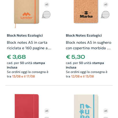
Block Notes Ecologici
Block Notes Ecologici
Block notes A5 in carta
Block notes A5 in sughero
riciclata e 160 pagine a
con copertina morbida e
righe
96 fogli a righe
€ 3,68
€ 5,30
cad. per
50
unità
stampa
cad. per
50
unità
stampa
inclusa
inclusa
Se ordini oggi la consegna è
Se ordini oggi la consegna è
tra
13/08 e il 17/08
tra
12/08 e il 13/08