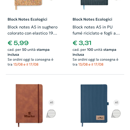
Block Notes Ecologici
Block Notes Ecologici
Block notes A5 in sughero
Block notes A5 in PU
colorato con elastico 192
fumé riciclato e fogli a
fogli a righe
righe in carta riciclata
€ 5,99
€ 3,31
cad. per
50
unità
stampa
cad. per
100
unità
stampa
inclusa
inclusa
Se ordini oggi la consegna è
Se ordini oggi la consegna è
tra
13/08 e il 17/08
tra
13/08 e il 17/08