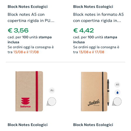
Block Notes Ecologici
Block Notes Ecologici
Block notes A5 con
Block notes in formato A5
copertina rigida in PU
con copertina rigida in
riciclato e fogli a righe in
velluto a coste e pagine a
€ 3,56
€ 4,42
carta riciclata
righe in carta riciclata
cad. per
100
unità
stampa
cad. per
100
unità
stampa
inclusa
inclusa
Se ordini oggi la consegna è
Se ordini oggi la consegna è
tra
13/08 e il 17/08
tra
13/08 e il 17/08
Block Notes Ecologici
Block Notes Ecologici