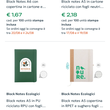
Block Notes A6 con
Block notes A5 in cartone
copertina in cartone e
riciclato con fogli neutri e
fogli neutri
penna a sfera refill blu
€ 1,67
€ 2,18
cad. per
100
unità
stampa
cad. per
100
unità
stampa
inclusa
inclusa
Se ordini oggi la consegna è
Se ordini oggi la consegna è
tra
20/08 e il 24/08
tra
17/08 e il 19/08
Block Notes Ecologici
Block Notes Ecologici
Block notes A5 in PU
Block notes A5 copertina
riciclato RPU con fogli
in RPET e sughero fogli a