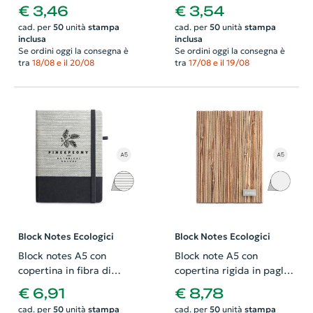
neutri in carta riciclata
righe in carta riciclata
€ 3,46
€ 3,54
cad. per
50
unità
stampa
cad. per
50
unità
stampa
inclusa
inclusa
Se ordini oggi la consegna è
Se ordini oggi la consegna è
tra
18/08 e il 20/08
tra
17/08 e il 19/08
Block Notes Ecologici
Block Notes Ecologici
Block notes A5 con
Block note A5 con
copertina in fibra di
copertina rigida in paglia
paglia e tela di cotone e
naturale 192 pagine
€ 6,91
€ 8,78
192 pagine a righe
avorio
cad. per
50
unità
stampa
cad. per
50
unità
stampa