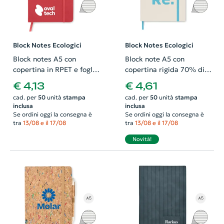
Block Notes Ecologici
Block Notes Ecologici
Block notes A5 con
Block note A5 con
copertina in RPET e fogli
copertina rigida 70% di
a righe in carta riciclata
cartone del latte riciclato
€ 4,13
€ 4,61
e il 30% di carta riciclata
cad. per
50
unità
stampa
cad. per
50
unità
stampa
80 fogli a righe elastico e
inclusa
inclusa
segnalibro
Se ordini oggi la consegna è
Se ordini oggi la consegna è
tra
13/08 e il 17/08
tra
13/08 e il 17/08
Novità!