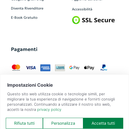
Diventa Rivenditore
Accessibilità
E-Book Gratuito
Pagamenti
GadgetZilla è un Brand di
Overbi S.r.l.
| realizzato con
Contit
| © 2026 Tutti
i diritti riservati | P.IVA: 09351560967