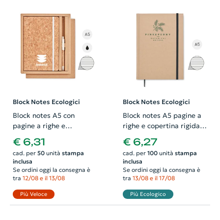
Block Notes Ecologici
Block Notes Ecologici
Block notes A5 con
Block notes A5 pagine a
pagine a righe e
righe e copertina rigida in
copertina e penna con
carta riciclata prodotto in
€ 6,31
€ 6,27
refill nero in sughero in
Europa
cad. per
50
unità
stampa
cad. per
100
unità
stampa
scatola regalo
inclusa
inclusa
Se ordini oggi la consegna è
Se ordini oggi la consegna è
tra
12/08 e il 13/08
tra
13/08 e il 17/08
Più Veloce
Più Ecologico