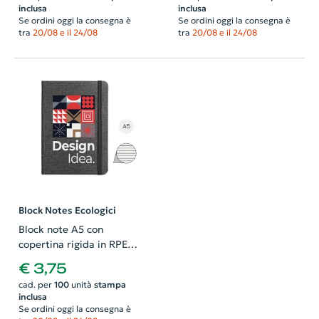
bianche
inclusa
inclusa
Se ordini oggi la consegna è
Se ordini oggi la consegna è
tra
20/08 e il 24/08
tra
20/08 e il 24/08
Block Notes Ecologici
Block note A5 con
copertina rigida in RPET a
192 pagine con carta
€ 3,75
avorio
cad. per
100
unità
stampa
inclusa
Se ordini oggi la consegna è