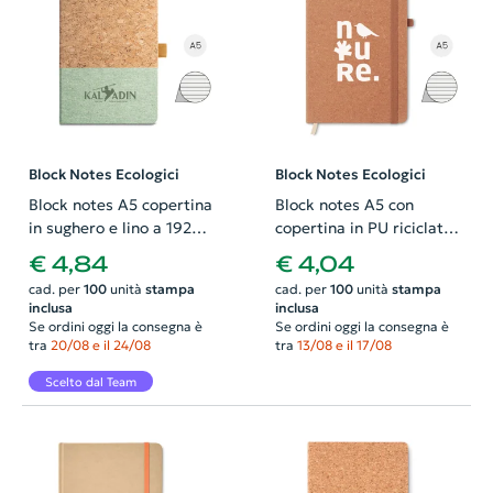
Block Notes Ecologici
Block Notes Ecologici
Block notes A5 copertina
Block notes A5 con
in sughero e lino a 192
copertina in PU riciclato e
pagine di carta avorio a
fogli a righe
€ 4,84
€ 4,04
righe
cad. per
100
unità
stampa
cad. per
100
unità
stampa
inclusa
inclusa
Se ordini oggi la consegna è
Se ordini oggi la consegna è
tra
20/08 e il 24/08
tra
13/08 e il 17/08
Scelto dal Team