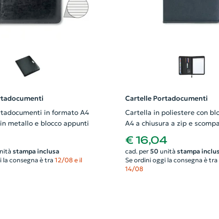
ortadocumenti
Cartelle Portadocumenti
rtadocumenti in formato A4
Cartella in poliestere con bl
 in metallo e blocco appunti
A4 a chiusura a zip e scompa
5
€ 16,04
nità
stampa inclusa
cad. per
50
unità
stampa inclu
i la consegna è tra
12/08 e il
Se ordini oggi la consegna è tra
14/08