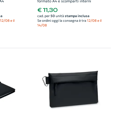
 A4
formato A4 e scomparti interni
€ 11,30
sa
cad. per
50
unità
stampa inclusa
12/08 e il
Se ordini oggi la consegna è tra
12/08 e il
14/08