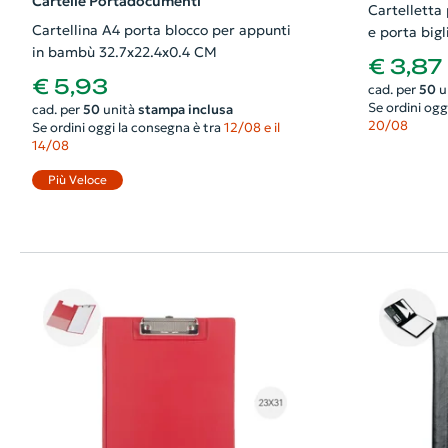
Cartelle Portadocumenti
Cartelletta
Cartellina A4 porta blocco per appunti
e porta bigl
in bambù 32.7x22.4x0.4 CM
€ 3,87
€ 5,93
cad. per
50
u
Se ordini ogg
cad. per
50
unità
stampa inclusa
20/08
Se ordini oggi la consegna è tra
12/08 e il
14/08
Più Veloce