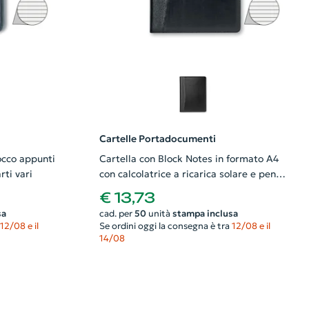
Cartelle Portadocumenti
occo appunti
Cartella con Block Notes in formato A4
rti vari
con calcolatrice a ricarica solare e penna
in metallo in refill blu
€ 13,73
sa
cad. per
50
unità
stampa inclusa
12/08 e il
Se ordini oggi la consegna è tra
12/08 e il
14/08