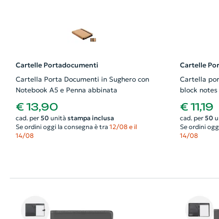
Cartelle Portadocumenti
Cartelle P
Cartella Porta Documenti in Sughero con
Cartella po
Notebook A5 e Penna abbinata
block notes 
e tasche po
€ 13,90
€ 11,19
cad. per
50
unità
stampa inclusa
cad. per
50
u
Se ordini oggi la consegna è tra
12/08 e il
Se ordini ogg
14/08
14/08