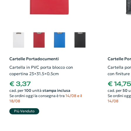
Cartelle Portadocumenti
Cartelle P
Cartella in PVC porta blocco con
Cartella po
copertina 23×31.5×0.5cm
con finiture
€ 3,37
€ 14,7
cad. per
100
unità
stampa inclusa
cad. per
50
u
Se ordini oggi la consegna è tra
14/08 e il
Se ordini ogg
18/08
14/08
Più Venduto