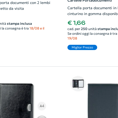
Cartelle Portadocumenti
 porta documenti con 2 lembi
Cartella porta documenti in 
ietto da visita
cinturino in gomma disponibi
diverse colorazioni
€ 1,66
nità
stampa inclusa
i la consegna è tra
18/08 e il
cad. per
250
unità
stampa incl
Se ordini oggi la consegna è tra
19/08
Miglior Prezzo