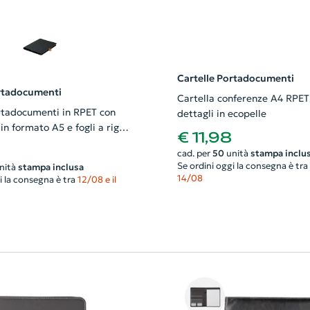
Cartelle Portadocumenti
ortadocumenti
Cartella conferenze A4 RPET
rtadocumenti in RPET con
dettagli in ecopelle
in formato A5 e fogli a righe
€ 11,98
rta oggetti
cad. per
50
unità
stampa inclu
Se ordini oggi la consegna è tra
nità
stampa inclusa
14/08
i la consegna è tra
12/08 e il