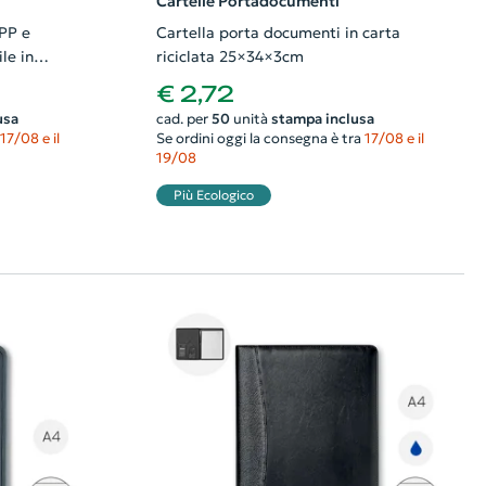
Cartelle Portadocumenti
PP e
Cartella porta documenti in carta
le in
riciclata 25×34×3cm
€ 2,72
usa
cad. per
50
unità
stampa inclusa
17/08 e il
Se ordini oggi la consegna è tra
17/08 e il
19/08
Più Ecologico