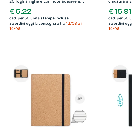
20 fogli a righe e con note adesive e
chiusura a z
penna a sfera in refill blu
€ 5,22
€ 15,91
cad. per
50
unità
stampa inclusa
cad. per
50
u
Se ordini oggi la consegna è tra
12/08 e il
Se ordini ogg
14/08
14/08