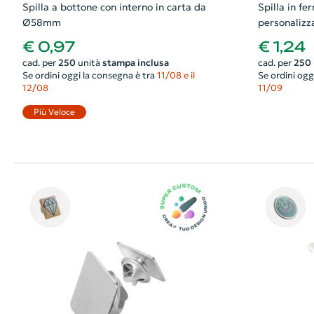
Spilla a bottone con interno in carta da
Spilla in fe
Ø58mm
personalizz
€ 0,97
€ 1,24
cad. per
250
unità
stampa inclusa
cad. per
250
Se ordini oggi la consegna è tra
11/08 e il
Se ordini ogg
12/08
11/09
Più Veloce