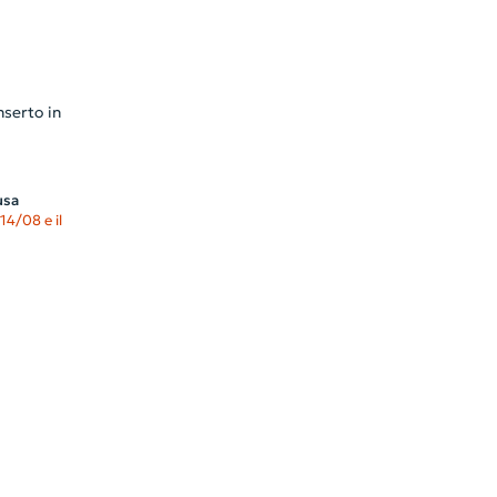
nserto in
usa
14/08 e il