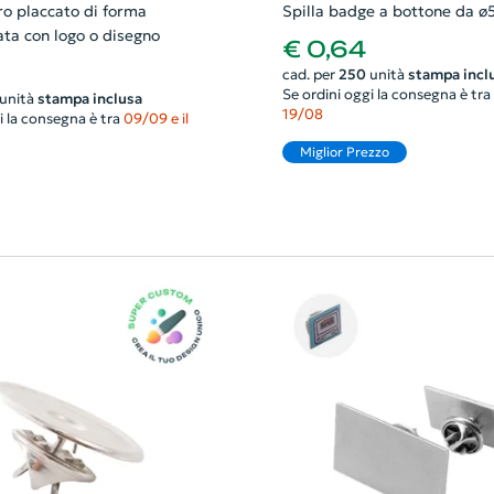
rro placcato di forma
Spilla badge a bottone da 
ata con logo o disegno
€ 0,64
cad. per
250
unità
stampa incl
Se ordini oggi la consegna è tra
unità
stampa inclusa
19/08
i la consegna è tra
09/09 e il
Miglior Prezzo