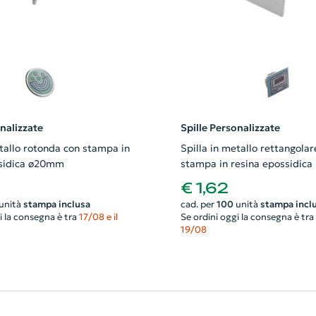
onalizzate
Spille Personalizzate
etallo rotonda con stampa in
Spilla in metallo rettangolar
ssidica ø20mm
stampa in resina epossidica
€ 1,62
unità
stampa inclusa
cad. per
100
unità
stampa incl
i la consegna è tra
17/08 e il
Se ordini oggi la consegna è tra
19/08