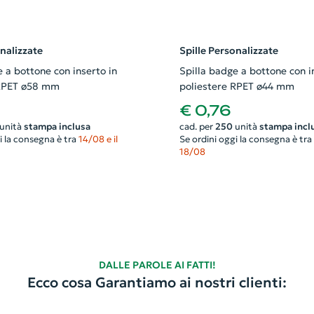
onalizzate
Spille Personalizzate
 a bottone con inserto in
Spilla badge a bottone con i
 RPET ø58 mm
poliestere RPET ø44 mm
€ 0,76
unità
stampa inclusa
cad. per
250
unità
stampa incl
i la consegna è tra
14/08 e il
Se ordini oggi la consegna è tra
18/08
DALLE PAROLE AI FATTI!
Ecco cosa Garantiamo ai nostri clienti: