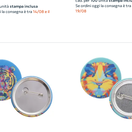
cad. per
100
unità
stampa incl
Se ordini oggi la consegna è tra
unità
stampa inclusa
19/08
i la consegna è tra
14/08 e il