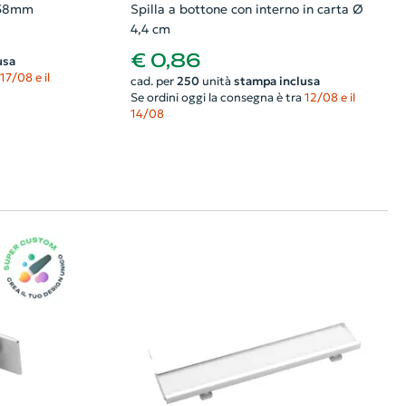
ø58mm
Spilla a bottone con interno in carta Ø
4,4 cm
€ 0,86
usa
17/08 e il
cad. per
250
unità
stampa inclusa
Se ordini oggi la consegna è tra
12/08 e il
14/08