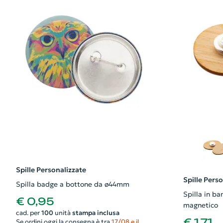
Spille Personalizzate
Spille Pers
Spilla badge a bottone da ø44mm
Spilla in b
€ 0,95
magnetico
cad. per
100
unità
stampa inclusa
€ 1,71
Se ordini oggi la consegna è tra
17/08 e il