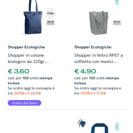
Shopper Ecologiche
Shopper Ecologiche
Shopper in cotone
Shopper in feltro RPET a
biologico da 220gr
soffietto con manici
38x40x10cm
lunghi 40x15x42cm
€ 3,60
€ 4,90
cad. per
100
unità
stampa
cad. per
100
unità
stampa
inclusa
inclusa
Se ordini oggi la consegna è
Se ordini oggi la consegna è
tra
20/08 e il 24/08
tra
13/08 e il 17/08
Scelto dal Team