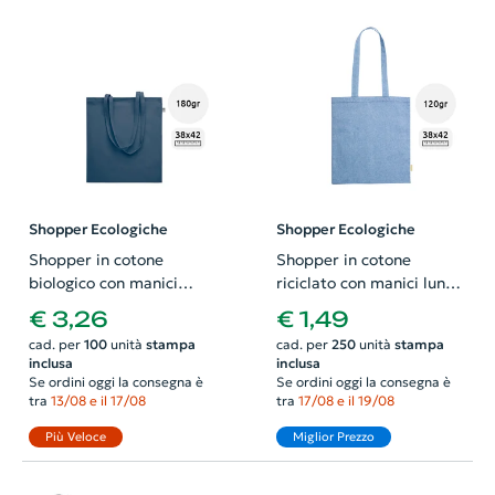
Shopper Ecologiche
Shopper Ecologiche
Shopper in cotone
Shopper in cotone
biologico con manici
riciclato con manici lunghi
lunghi da 180g 38x42cm
in diverse colorazioni da
€ 3,26
€ 1,49
120gr 38x42cm
cad. per
100
unità
stampa
cad. per
250
unità
stampa
inclusa
inclusa
Se ordini oggi la consegna è
Se ordini oggi la consegna è
tra
13/08 e il 17/08
tra
17/08 e il 19/08
Più Veloce
Miglior Prezzo