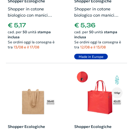
Shopper Ecologiche
Shopper Ecologiche
Shopper in cotone
Shopper in cotone
biologico con manici
biologico con manici
lunghi prodotta in Europa
lunghi prodotta in Europa
€ 5,17
€ 5,36
da 180gr 36x41cm
da 180gr 36x41cm
cad. per
50
unità
stampa
cad. per
50
unità
stampa
inclusa
inclusa
Se ordini oggi la consegna è
Se ordini oggi la consegna è
tra
13/08 e il 17/08
tra
12/08 e il 13/08
Made in Europe
Shopper Ecologiche
Shopper Ecologiche