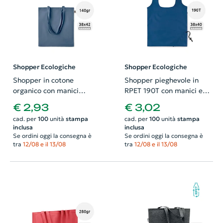
Shopper Ecologiche
Shopper Ecologiche
Shopper in cotone
Shopper pieghevole in
organico con manici
RPET 190T con manici e
lunghi disponibile in
chiusura a coulisse
€ 2,93
€ 3,02
diverse colorazioni da
38x40cm
cad. per
100
unità
stampa
cad. per
100
unità
stampa
140gr 38x42cm
inclusa
inclusa
Se ordini oggi la consegna è
Se ordini oggi la consegna è
tra
12/08 e il 13/08
tra
12/08 e il 13/08