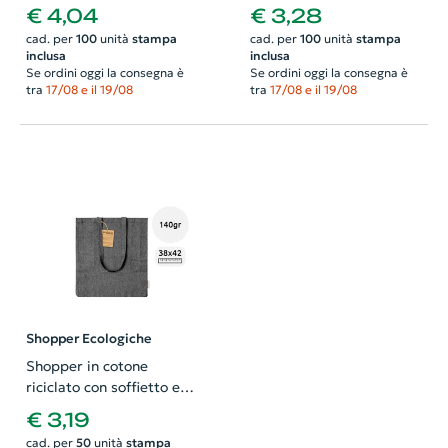
colori da 45gr 45x38cm
37×41cm
€ 4,04
€ 3,28
cad. per
100
unità
stampa
cad. per
100
unità
stampa
inclusa
inclusa
Se ordini oggi la consegna è
Se ordini oggi la consegna è
tra
17/08 e il 19/08
tra
17/08 e il 19/08
Shopper Ecologiche
Shopper in cotone
riciclato con soffietto e
manici lunghi da 140gr
€ 3,19
38×42×8cm
cad. per
50
unità
stampa