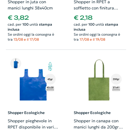
Shopper in juta con
Shopper in RPET a
manici lunghi 38x40cm
soffietto con finitura
laminata in diverse
€ 3,82
€ 2,18
colorazioni con mainici
cad. per
100
unità
stampa
cad. per
100
unità
stampa
lunghi da 105gr
inclusa
inclusa
42x35x15cm
Se ordini oggi la consegna è
Se ordini oggi la consegna è
tra
13/08 e il 17/08
tra
17/08 e il 19/08
Shopper Ecologiche
Shopper Ecologiche
Shopper pieghevole in
Shopper in canapa con
RPET disponibile in vari
manici lunghi da 200gr