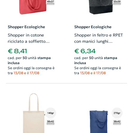
Shopper Ecologiche
Shopper Ecologiche
Shopper in cotone
Shopper in feltro e RPET
riciclato a soffietto
con manici lunghi
disponibile in diverse
55x15x39cm
€ 8,41
€ 6,34
colorazioni con mainci
cad. per
50
unità
stampa
cad. per
50
unità
stampa
lunghi da 280gr
inclusa
inclusa
49x9x37cm
Se ordini oggi la consegna è
Se ordini oggi la consegna è
tra
13/08 e il 17/08
tra
13/08 e il 17/08