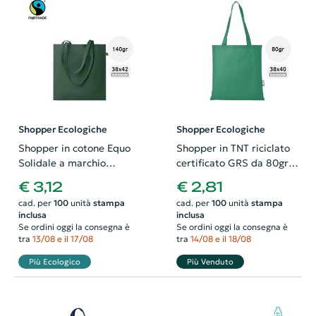
Shopper Ecologiche
Shopper Ecologiche
Shopper in cotone Equo
Shopper in TNT riciclato
Solidale a marchio
certificato GRS da 80gr
Fairtrade con manici
38x40cm
€ 3,12
€ 2,81
lunghi da 140gr 38X42cm
cad. per
100
unità
stampa
cad. per
100
unità
stampa
inclusa
inclusa
Se ordini oggi la consegna è
Se ordini oggi la consegna è
tra
13/08 e il 17/08
tra
14/08 e il 18/08
Più Ecologico
Più Venduto