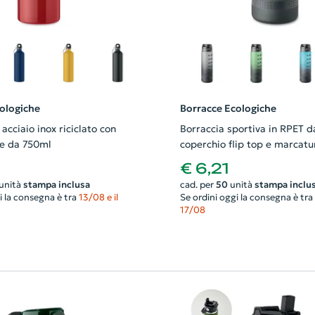
ologiche
Borracce Ecologiche
 acciaio inox riciclato con
Borraccia sportiva in RPET d
e da 750ml
coperchio flip top e marcatu
temporale motivazionale
€ 6,21
unità
stampa inclusa
cad. per
50
unità
stampa inclu
i la consegna è tra
13/08 e il
Se ordini oggi la consegna è tra
17/08