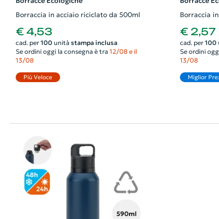
Borracce Ecologiche
Borracce Ec
Borraccia in acciaio riciclato da 500ml
Borraccia i
€ 4,53
€ 2,57
cad. per
100
unità
stampa inclusa
cad. per
100
Se ordini oggi la consegna è tra
12/08 e il
Se ordini ogg
13/08
13/08
Più Veloce
Miglior Pre