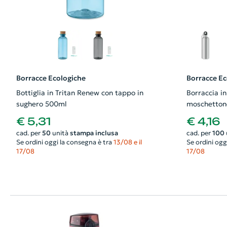
Borracce Ecologiche
Borracce Ec
Bottiglia in Tritan Renew con tappo in
Borraccia in
sughero 500ml
moschetton
€ 5,31
€ 4,16
cad. per
50
unità
stampa inclusa
cad. per
100
Se ordini oggi la consegna è tra
13/08 e il
Se ordini ogg
17/08
17/08