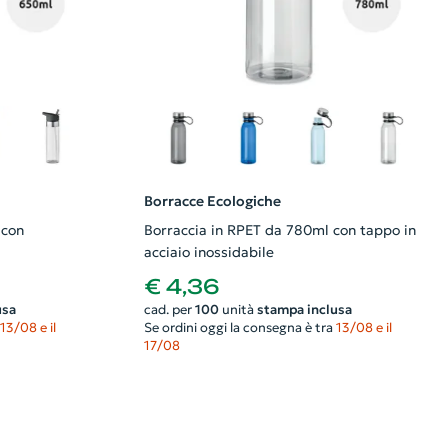
Borracce Ecologiche
 con
Borraccia in RPET da 780ml con tappo in
acciaio inossidabile
€ 4,36
usa
cad. per
100
unità
stampa inclusa
13/08 e il
Se ordini oggi la consegna è tra
13/08 e il
17/08