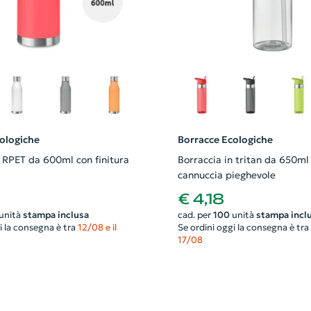
ologiche
Borracce Ecologiche
n RPET da 600ml con finitura
Borraccia in tritan da 650ml
cannuccia pieghevole
€ 4,18
unità
stampa inclusa
cad. per
100
unità
stampa incl
i la consegna è tra
12/08 e il
Se ordini oggi la consegna è tra
17/08