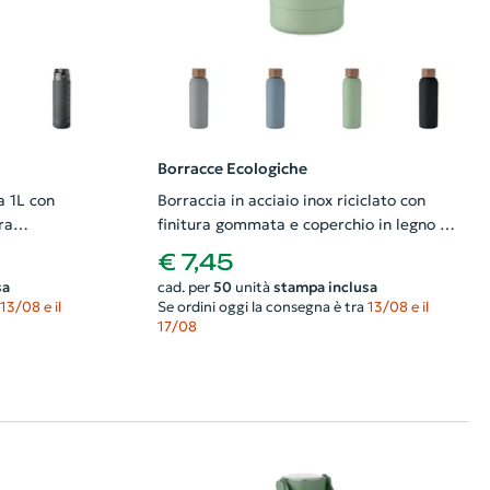
Borracce Ecologiche
a 1L con
Borraccia in acciaio inox riciclato con
ra
finitura gommata e coperchio in legno di
acacia 700ml
€ 7,45
sa
cad. per
50
unità
stampa inclusa
13/08 e il
Se ordini oggi la consegna è tra
13/08 e il
17/08