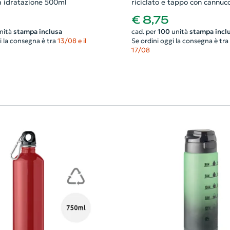
 idratazione 500ml
riciclato e tappo con cannucc
da 500ml
€ 8,75
nità
stampa inclusa
cad. per
100
unità
stampa incl
i la consegna è tra
13/08 e il
Se ordini oggi la consegna è tra
17/08