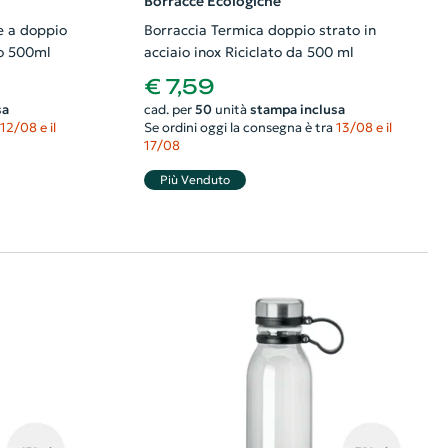
Borracce Ecologiche
e a doppio
Borraccia Termica doppio strato in
to 500ml
acciaio inox Riciclato da 500 ml
€ 7,59
sa
cad. per
50
unità
stampa inclusa
12/08 e il
Se ordini oggi la consegna è tra
13/08 e il
17/08
Più Venduto