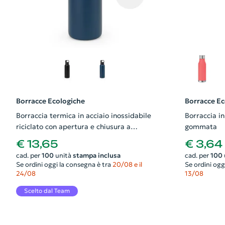
Borracce Ecologiche
Borracce Ec
Borraccia termica in acciaio inossidabile
Borraccia i
riciclato con apertura e chiusura a
gommata
pulsante da 590ml
€ 13,65
€ 3,64
cad. per
100
unità
stampa inclusa
cad. per
100
Se ordini oggi la consegna è tra
20/08 e il
Se ordini ogg
24/08
13/08
Scelto dal Team