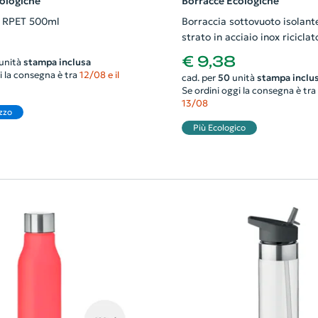
ologiche
Borracce Ecologiche
n RPET 500ml
Borraccia sottovuoto isolant
strato in acciaio inox ricicla
€ 9,38
unità
stampa inclusa
i la consegna è tra
12/08 e il
cad. per
50
unità
stampa inclu
Se ordini oggi la consegna è tra
13/08
zzo
Più Ecologico