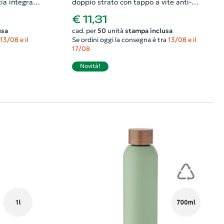
ia integrata
doppio strato con tappo a vite anti-
perdita e tappo a cannuccia
€ 11,31
intercambiabile da 700ml
usa
cad. per
50
unità
stampa inclusa
13/08 e il
Se ordini oggi la consegna è tra
13/08 e il
17/08
Novità!