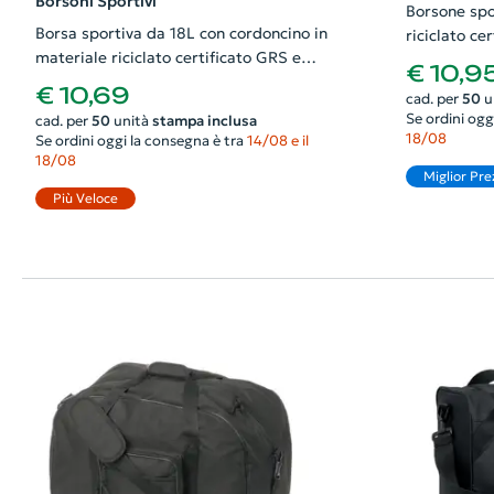
Borsoni Sportivi
Borsone spo
Borsa sportiva da 18L con cordoncino in
riciclato certifi
materiale riciclato certificato GRS e
45x20x26c
€ 10,9
scomparto inferiore
€ 10,69
cad. per
50
u
Se ordini ogg
cad. per
50
unità
stampa inclusa
18/08
Se ordini oggi la consegna è tra
14/08 e il
18/08
Miglior Pre
Più Veloce