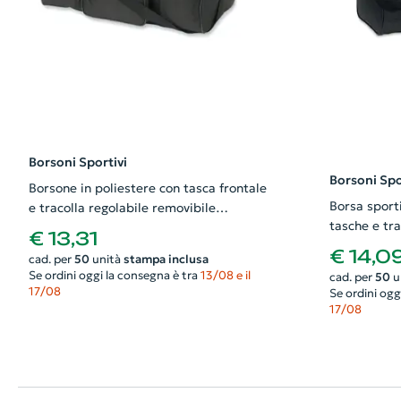
Borsoni Sportivi
Borsoni Spo
Borsone in poliestere con tasca frontale
Borsa sport
e tracolla regolabile removibile
tasche e tra
58x30x35cm
€ 13,31
50x23x28c
€ 14,0
cad. per
50
unità
stampa inclusa
Se ordini oggi la consegna è tra
13/08 e il
cad. per
50
u
17/08
Se ordini ogg
17/08