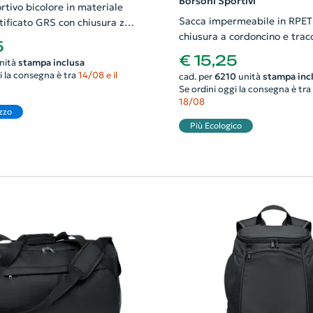
Borsoni Sportivi
rtivo bicolore in materiale
Sacca impermeabile in RPET
cato GRS con chiusura zip
chiusura a cordoncino e traco
m
5
regolabile ø28x48cm
€ 15,25
nità
stampa inclusa
i la consegna è tra
14/08 e il
cad. per
6210
unità
stampa inc
Se ordini oggi la consegna è tra
18/08
zzo
Più Ecologico