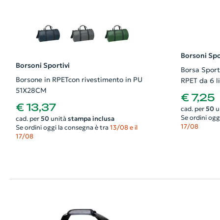
Borsoni Spo
Borsoni Sportivi
Borsa Sport
Borsone in RPETcon rivestimento in PU
RPET da 6 li
51X28CM
€ 7,25
€ 13,37
cad. per
50
u
Se ordini ogg
cad. per
50
unità
stampa inclusa
17/08
Se ordini oggi la consegna è tra
13/08 e il
17/08