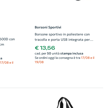
Borsoni Sportivi
Borsone sportivo in poliestere con
 600D con
tracolla e porta USB integrata per
0cm
power bank 50x30x29cm
€ 13,56
cad. per
50
unità
stampa inclusa
Se ordini oggi la consegna è tra
17/08 e il
sa
19/08
17/08 e il