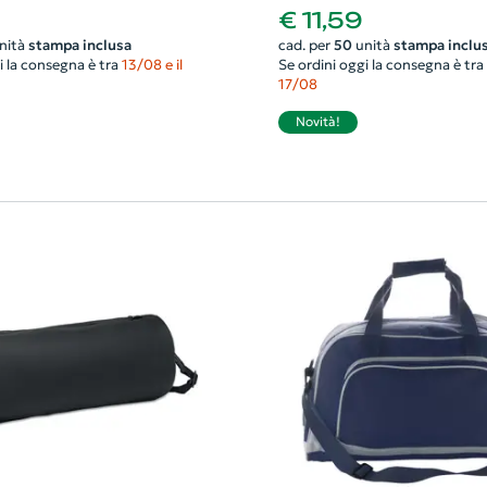
49x26x24cm
€ 11,59
nità
stampa inclusa
cad. per
50
unità
stampa inclu
i la consegna è tra
13/08 e il
Se ordini oggi la consegna è tra
17/08
Novità!