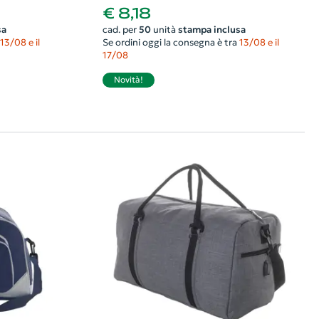
€ 8,18
sa
cad. per
50
unità
stampa inclusa
13/08 e il
Se ordini oggi la consegna è tra
13/08 e il
17/08
Novità!