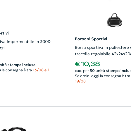
rtivi
Borsoni Sportivi
iva Impermeabile in 300D
Borsa sportiva in poliestere
tri
tracolla regolabile 42x24x2
€ 10,38
nità
stampa inclusa
i la consegna è tra
13/08 e il
cad. per
50
unità
stampa inclu
Se ordini oggi la consegna è tra
19/08