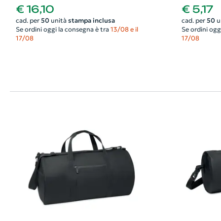
asola per auricolari 55x25x30cm
€ 16,10
€ 5,17
cad. per
50
unità
stampa inclusa
cad. per
50
u
Se ordini oggi la consegna è tra
13/08 e il
Se ordini ogg
17/08
17/08