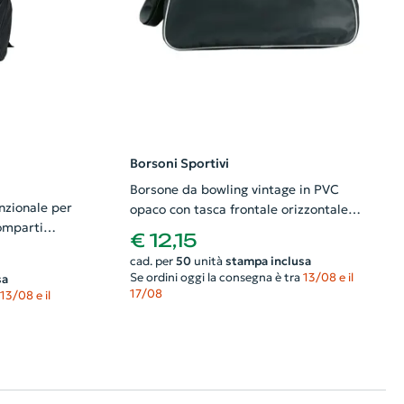
Borsoni Sportivi
Borsone da bowling vintage in PVC
nzionale per
opaco con tasca frontale orizzontale
omparti
45x18x29cm
€ 12,15
cad. per
50
unità
stampa inclusa
Se ordini oggi la consegna è tra
13/08 e il
sa
17/08
13/08 e il