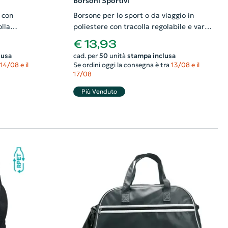
Borsoni Sportivi
 con
Borsone per lo sport o da viaggio in
lla
poliestere con tracolla regolabile e varie
tasche a chiusura zip 57x24x35cm
€ 13,93
lusa
cad. per
50
unità
stampa inclusa
14/08 e il
Se ordini oggi la consegna è tra
13/08 e il
17/08
Più Venduto