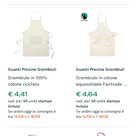
Guanti Presine Grembiuli
Guanti Presine Grembiuli
Grembiule in 100%
Grembiule in cotone
cotone riciclato
equosolidale Fairtrade da
180gr
€ 4,41
€ 4,64
cad. per
50
unità
stampa
cad. per
50
unità
stampa
inclusa
inclusa
Se ordini oggi la consegna è
Se ordini oggi la consegna è
tra
14/08 e il 18/08
tra
14/08 e il 18/08