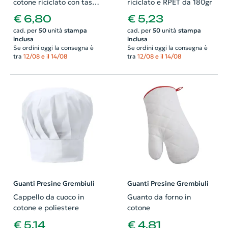
cotone riciclato con tasca
riciclato e RPET da 180gr
frontale 220gr
€ 6,80
€ 5,23
cad. per
50
unità
stampa
cad. per
50
unità
stampa
inclusa
inclusa
Se ordini oggi la consegna è
Se ordini oggi la consegna è
tra
12/08 e il 14/08
tra
12/08 e il 14/08
Guanti Presine Grembiuli
Guanti Presine Grembiuli
Cappello da cuoco in
Guanto da forno in
cotone e poliestere
cotone
€ 5,14
€ 4,81