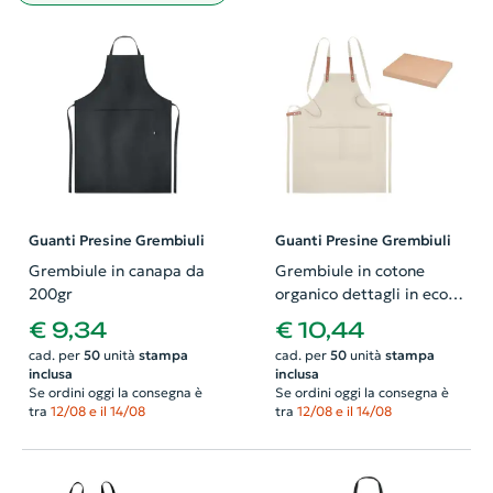
Guanti Presine Grembiuli
Guanti Presine Grembiuli
Grembiule in canapa da
Grembiule in cotone
200gr
organico dettagli in eco
pelle nei laccetti
€ 9,34
€ 10,44
removibili
cad. per
50
unità
stampa
cad. per
50
unità
stampa
inclusa
inclusa
Se ordini oggi la consegna è
Se ordini oggi la consegna è
tra
12/08 e il 14/08
tra
12/08 e il 14/08