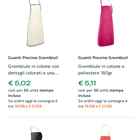
Guanti Presine Grembiuli
Guanti Presine Grembiuli
Grembiule in cotone con
Grembiule in cotone e
dettagli colorati e una
poliestere 180gr
tasca
€ 5,02
€ 5,11
cad. per
50
unità
stampa
cad. per
50
unità
stampa
inclusa
inclusa
Se ordini oggi la consegna è
Se ordini oggi la consegna è
tra
19/08 e il 21/08
tra
19/08 e il 21/08