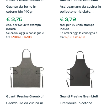
Guanti Presine Grembiuli
Guanti Presine Grembiuli
Guanto da forno in
Asciugamano da cucina in
cotone bio 140gr
policotone riciclato
40X65CM
€ 3,75
€ 3,79
cad. per
50
unità
stampa
cad. per
50
unità
stampa
inclusa
inclusa
Se ordini oggi la consegna è
Se ordini oggi la consegna è
tra
12/08 e il 14/08
tra
12/08 e il 14/08
Guanti Presine Grembiuli
Guanti Presine Grembiuli
Grembiule da cucina in
Grembiule in cotone