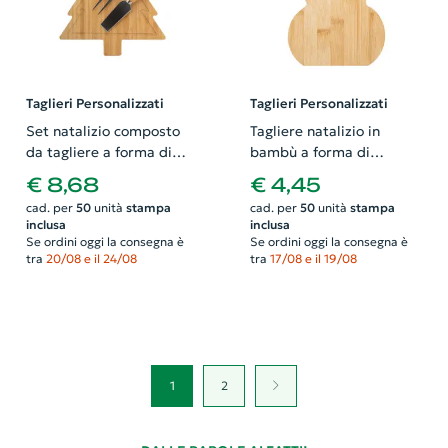
Taglieri Personalizzati
Taglieri Personalizzati
Set natalizio composto
Tagliere natalizio in
da tagliere a forma di
bambù a forma di
albero e due coltelli per
pupazzo di neve
€ 8,68
€ 4,45
formaggio
cad. per
50
unità
stampa
cad. per
50
unità
stampa
inclusa
inclusa
Se ordini oggi la consegna è
Se ordini oggi la consegna è
tra
20/08 e il 24/08
tra
17/08 e il 19/08
1
2