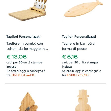
Taglieri Personalizzati
Taglieri Personalizzati
Tagliere in bambù con
Tagliere in bambù a
coltelli da formaggio inox
forma di pesce
su supporto magnetico
€ 13,06
€ 5,16
pieghevole 300×40×214
cad. per
50
unità
stampa
cad. per
50
unità
stampa
mm
inclusa
inclusa
Se ordini oggi la consegna è
Se ordini oggi la consegna è
tra
20/08 e il 24/08
tra
17/08 e il 19/08