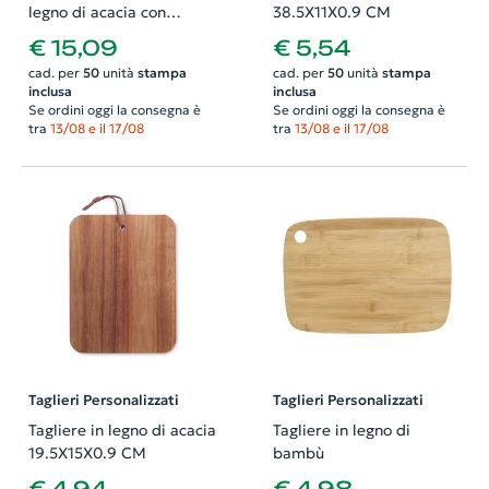
legno di acacia con
38.5X11X0.9 CM
dettagli in resina
€ 15,09
€ 5,54
epossidica 39X23.5X1CM
cad. per
50
unità
stampa
cad. per
50
unità
stampa
inclusa
inclusa
Se ordini oggi la consegna è
Se ordini oggi la consegna è
tra
13/08 e il 17/08
tra
13/08 e il 17/08
Taglieri Personalizzati
Taglieri Personalizzati
Tagliere in legno di acacia
Tagliere in legno di
19.5X15X0.9 CM
bambù