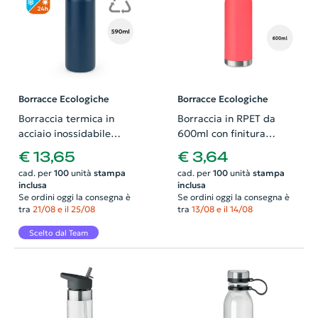
Borracce Ecologiche
Borracce Ecologiche
Borraccia termica in
Borraccia in RPET da
acciaio inossidabile
600ml con finitura
riciclato con apertura e
gommata
€ 13,65
€ 3,64
chiusura a pulsante da
cad. per
100
unità
stampa
cad. per
100
unità
stampa
590ml
inclusa
inclusa
Se ordini oggi la consegna è
Se ordini oggi la consegna è
tra
21/08 e il 25/08
tra
13/08 e il 14/08
Scelto dal Team