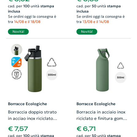
coperchio flip top
cad. per
100
unità
stampa
cad. per
50
unità
stampa
inclusa
inclusa
Se ordini oggi la consegna è
Se ordini oggi la consegna è
tra
14/08 e il 18/08
tra
13/08 e il 14/08
Novità!
Novità!
Borracce Ecologiche
Borracce Ecologiche
Borraccia doppio strato
Borraccia in acciaio inox
in acciao inox riciclato
riciclato e finitura gomma
con cannuccia 500ml
con manico silicone
€ 7,57
€ 6,71
500ml
cad. per
100
unità
stampa
cad. per
50
unità
stampa