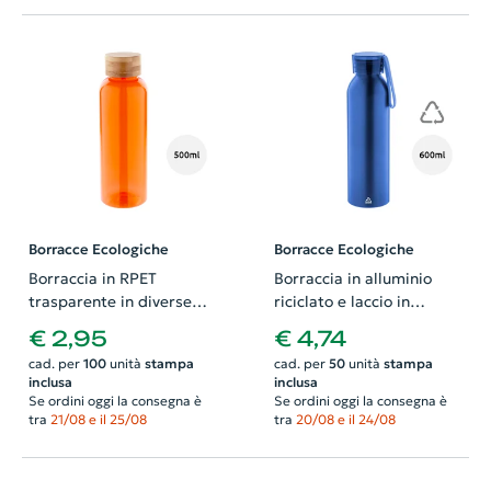
Borracce Ecologiche
Borracce Ecologiche
Borraccia in RPET
Borraccia in alluminio
trasparente in diverse
riciclato e laccio in
colazionicon tappo in
silicone da 600ml
€ 2,95
€ 4,74
bambù da 500ml
cad. per
100
unità
stampa
cad. per
50
unità
stampa
inclusa
inclusa
Se ordini oggi la consegna è
Se ordini oggi la consegna è
tra
21/08 e il 25/08
tra
20/08 e il 24/08