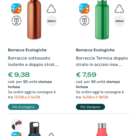
Borracce Ecologiche
Borracce Ecologiche
Borraccia sottovuoto
Borraccia Termica doppio
isolante a doppio strato
strato in acciaio inox
in acciaio inox riciclato
Riciclato da 500 ml
€ 9,38
€ 7,59
500ml
cad. per
50
unità
stampa
cad. per
50
unità
stampa
inclusa
inclusa
Se ordini oggi la consegna è
Se ordini oggi la consegna è
tra
13/08 e il 14/08
tra
14/08 e il 18/08
Più Ecologico
Più Venduto