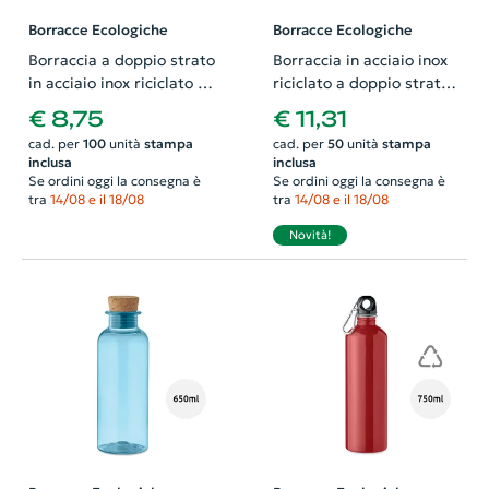
Borracce Ecologiche
Borracce Ecologiche
Borraccia a doppio strato
Borraccia in acciaio inox
in acciaio inox riciclato e
riciclato a doppio strato
tappo con cannuccia
con tappo a vite anti-
€ 8,75
€ 11,31
integrata da 500ml
perdita e tappo a
cad. per
100
unità
stampa
cad. per
50
unità
stampa
cannuccia
inclusa
inclusa
intercambiabile da
Se ordini oggi la consegna è
Se ordini oggi la consegna è
700ml
tra
14/08 e il 18/08
tra
14/08 e il 18/08
Novità!