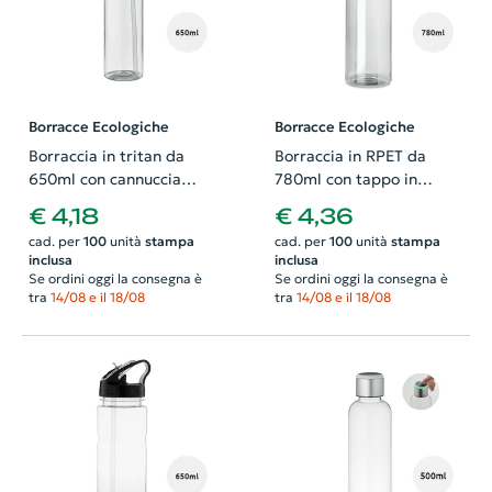
Borracce Ecologiche
Borracce Ecologiche
Borraccia in tritan da
Borraccia in RPET da
650ml con cannuccia
780ml con tappo in
pieghevole
acciaio inossidabile
€ 4,18
€ 4,36
cad. per
100
unità
stampa
cad. per
100
unità
stampa
inclusa
inclusa
Se ordini oggi la consegna è
Se ordini oggi la consegna è
tra
14/08 e il 18/08
tra
14/08 e il 18/08