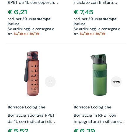
RPET da 1L con coperchio
riciclato con finitura
flip top e marcatura
gommata e coperchio in
€ 6,21
€ 7,45
temporale motivazionale
legno di acacia 700ml
cad. per
50
unità
stampa
cad. per
50
unità
stampa
inclusa
inclusa
Se ordini oggi la consegna è
Se ordini oggi la consegna è
tra
14/08 e il 18/08
tra
14/08 e il 18/08
Borracce Ecologiche
Borracce Ecologiche
Borraccia sportiva RPET
Borraccia in RPET con
da 1L con indicatori di
impugnatura in silicone e
tempo motivazionali e
coperchio flip-top 700ml
€ 5,52
€ 6,39