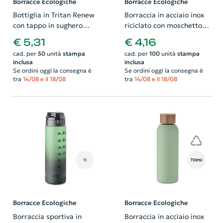
Borracce Ecologiche
Borracce Ecologiche
Bottiglia in Tritan Renew
Borraccia in acciaio inox
con tappo in sughero
riciclato con moschettone
500ml
da 750ml
€ 5,31
€ 4,16
cad. per
50
unità
stampa
cad. per
100
unità
stampa
inclusa
inclusa
Se ordini oggi la consegna è
Se ordini oggi la consegna è
tra
14/08 e il 18/08
tra
14/08 e il 18/08
Borracce Ecologiche
Borracce Ecologiche
Borraccia sportiva in
Borraccia in acciaio inox