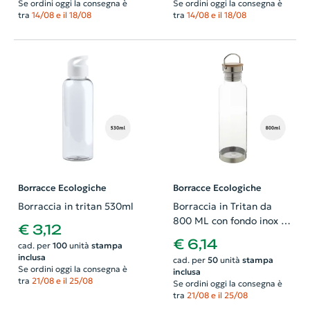
Se ordini oggi la consegna è
Se ordini oggi la consegna è
tra
14/08 e il 18/08
tra
14/08 e il 18/08
Borracce Ecologiche
Borracce Ecologiche
Borraccia in tritan 530ml
Borraccia in Tritan da
800 ML con fondo inox e
€ 3,12
coperchio con inserto in
€ 6,14
cad. per
100
unità
stampa
bambù
inclusa
cad. per
50
unità
stampa
Se ordini oggi la consegna è
inclusa
tra
21/08 e il 25/08
Se ordini oggi la consegna è
tra
21/08 e il 25/08