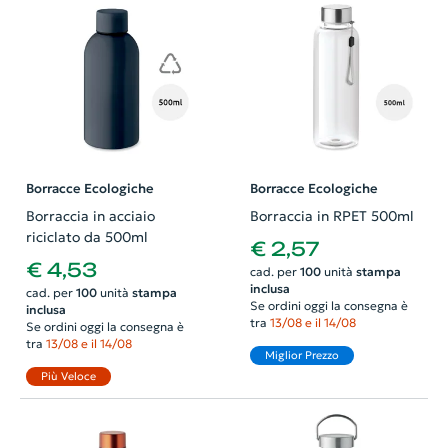
Borracce Ecologiche
Borracce Ecologiche
Borraccia in acciaio
Borraccia in RPET 500ml
riciclato da 500ml
€ 2,57
€ 4,53
cad. per
100
unità
stampa
inclusa
cad. per
100
unità
stampa
Se ordini oggi la consegna è
inclusa
tra
13/08 e il 14/08
Se ordini oggi la consegna è
tra
13/08 e il 14/08
Miglior Prezzo
Più Veloce