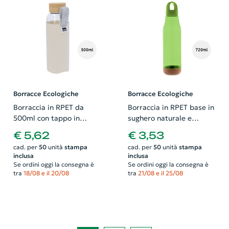
Borracce Ecologiche
Borracce Ecologiche
Borraccia in RPET da
Borraccia in RPET base in
500ml con tappo in
sughero naturale e
bambù e rivestimento in
coperchio in PP da 720ml
€ 5,62
€ 3,53
feltro RPET
cad. per
50
unità
stampa
cad. per
50
unità
stampa
personalizzabile in
inclusa
inclusa
sublimazione
Se ordini oggi la consegna è
Se ordini oggi la consegna è
tra
18/08 e il 20/08
tra
21/08 e il 25/08