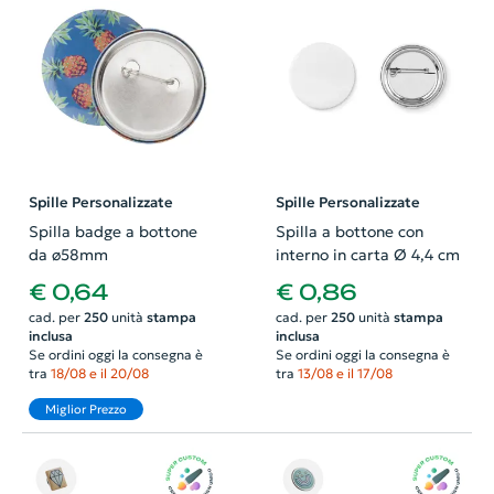
Spille Personalizzate
Spille Personalizzate
Spilla badge a bottone
Spilla a bottone con
da ø58mm
interno in carta Ø 4,4 cm
€ 0,64
€ 0,86
cad. per
250
unità
stampa
cad. per
250
unità
stampa
inclusa
inclusa
Se ordini oggi la consegna è
Se ordini oggi la consegna è
tra
18/08 e il 20/08
tra
13/08 e il 17/08
Miglior Prezzo