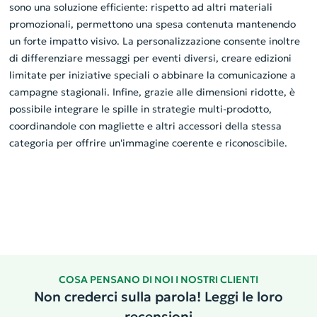
sono una soluzione efficiente: rispetto ad altri materiali
promozionali, permettono una spesa contenuta mantenendo
un forte impatto visivo. La personalizzazione consente inoltre
di differenziare messaggi per eventi diversi, creare edizioni
limitate per iniziative speciali o abbinare la comunicazione a
campagne stagionali. Infine, grazie alle dimensioni ridotte, è
possibile integrare le spille in strategie multi-prodotto,
coordinandole con magliette e altri accessori della stessa
categoria per offrire un'immagine coerente e riconoscibile.
COSA PENSANO DI NOI I NOSTRI CLIENTI
Non crederci sulla parola! Leggi le loro
recensioni