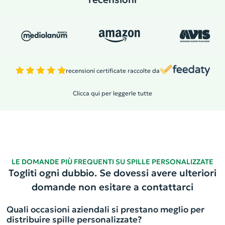
recensioni certificate raccolte da
Clicca qui per leggerle tutte
LE DOMANDE PIÙ FREQUENTI SU SPILLE PERSONALIZZATE
Togliti ogni dubbio. Se dovessi avere ulteriori
domande non esitare a contattarci
Quali occasioni aziendali si prestano meglio per
distribuire spille personalizzate?