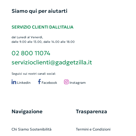
Siamo qui per aiutarti
SERVIZIO CLIENTI DALL'ITALIA
dal Lunedì al Venerdì,
dalle 9.00 alle 13.00, dalle 14.00 alle 18.00
02 800 11074
servizioclienti@gadgetzilla.it
Seguici sui nostri canali social:
Linkedin
Facebook
Instagram
Navigazione
Trasparenza
Chi Siamo
Sostenibilità
Termini e Condizioni