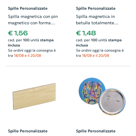
Spille Personalizzate
Spille Personalizzate
Spilla magnetica con pin
Spilla magnetica in
magnetico con forma
betulla totalmente
personalizzabile
personalizzabile nella
€ 1,56
€ 1,48
grafica
cad. per
100
unità
stampa
cad. per
100
unità
stampa
inclusa
inclusa
Se ordini oggi la consegna è
Se ordini oggi la consegna è
tra
18/08 e il 20/08
tra
18/08 e il 20/08
Spille Personalizzate
Spille Personalizzate