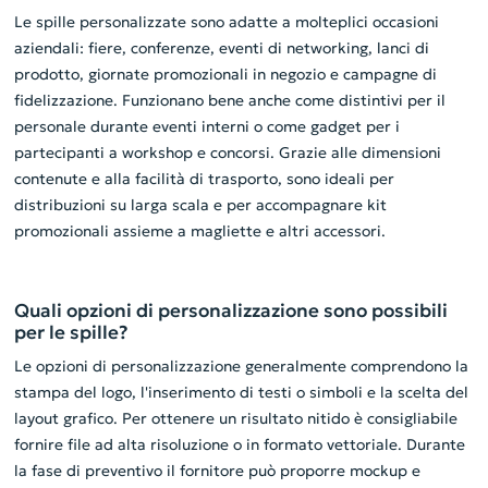
Le spille personalizzate sono adatte a molteplici occasioni
aziendali: fiere, conferenze, eventi di networking, lanci di
prodotto, giornate promozionali in negozio e campagne di
fidelizzazione. Funzionano bene anche come distintivi per il
personale durante eventi interni o come gadget per i
partecipanti a workshop e concorsi. Grazie alle dimensioni
contenute e alla facilità di trasporto, sono ideali per
distribuzioni su larga scala e per accompagnare kit
promozionali assieme a magliette e altri accessori.
Quali opzioni di personalizzazione sono possibili
per le spille?
Le opzioni di personalizzazione generalmente comprendono la
stampa del logo, l'inserimento di testi o simboli e la scelta del
layout grafico. Per ottenere un risultato nitido è consigliabile
fornire file ad alta risoluzione o in formato vettoriale. Durante
la fase di preventivo il fornitore può proporre mockup e