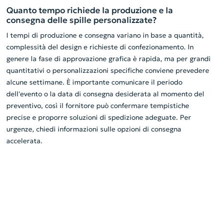
Quanto tempo richiede la produzione e la
consegna delle spille personalizzate?
I tempi di produzione e consegna variano in base a quantità,
complessità del design e richieste di confezionamento. In
genere la fase di approvazione grafica è rapida, ma per grandi
quantitativi o personalizzazioni specifiche conviene prevedere
alcune settimane. È importante comunicare il periodo
dell'evento o la data di consegna desiderata al momento del
preventivo, così il fornitore può confermare tempistiche
precise e proporre soluzioni di spedizione adeguate. Per
urgenze, chiedi informazioni sulle opzioni di consegna
accelerata.