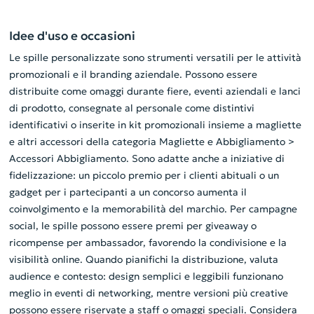
Idee d'uso e occasioni
Le spille personalizzate sono strumenti versatili per le attività
promozionali e il branding aziendale. Possono essere
distribuite come omaggi durante fiere, eventi aziendali e lanci
di prodotto, consegnate al personale come distintivi
identificativi o inserite in kit promozionali insieme a magliette
e altri accessori della categoria Magliette e Abbigliamento >
Accessori Abbigliamento. Sono adatte anche a iniziative di
fidelizzazione: un piccolo premio per i clienti abituali o un
gadget per i partecipanti a un concorso aumenta il
coinvolgimento e la memorabilità del marchio. Per campagne
social, le spille possono essere premi per giveaway o
ricompense per ambassador, favorendo la condivisione e la
visibilità online. Quando pianifichi la distribuzione, valuta
audience e contesto: design semplici e leggibili funzionano
meglio in eventi di networking, mentre versioni più creative
possono essere riservate a staff o omaggi speciali. Considera