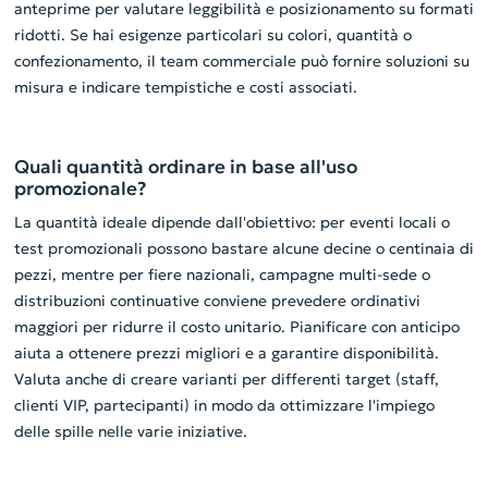
anteprime per valutare leggibilità e posizionamento su formati
ridotti. Se hai esigenze particolari su colori, quantità o
confezionamento, il team commerciale può fornire soluzioni su
misura e indicare tempistiche e costi associati.
Quali quantità ordinare in base all'uso
promozionale?
La quantità ideale dipende dall'obiettivo: per eventi locali o
test promozionali possono bastare alcune decine o centinaia di
pezzi, mentre per fiere nazionali, campagne multi-sede o
distribuzioni continuative conviene prevedere ordinativi
maggiori per ridurre il costo unitario. Pianificare con anticipo
aiuta a ottenere prezzi migliori e a garantire disponibilità.
Valuta anche di creare varianti per differenti target (staff,
clienti VIP, partecipanti) in modo da ottimizzare l'impiego
delle spille nelle varie iniziative.