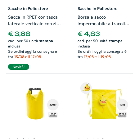
Sacche in Poliestere
Sacche in Poliestere
Sacca in RPET con tasca
Borsa a sacco
laterale verticale con zip
impermeabile a tracolla
34x42cm
da 290gr diametro 18cm
€ 3,68
€ 4,83
per altezza 36cm
cad. per
50
unità
stampa
cad. per
50
unità
stampa
inclusa
inclusa
Se ordini oggi la consegna è
Se ordini oggi la consegna è
tra
13/08 e il 17/08
tra
17/08 e il 19/08
Novità!