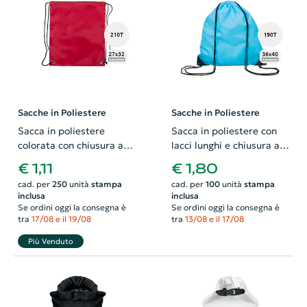
Sacche in Poliestere
Sacche in Poliestere
Sacca in poliestere
Sacca in poliestere con
colorata con chiusura a
lacci lunghi e chiusura a
coulisse da 210T 27x32cm
coulisse da 190T
€ 1,11
€ 1,80
36x40cm
cad. per
250
unità
stampa
cad. per
100
unità
stampa
inclusa
inclusa
Se ordini oggi la consegna è
Se ordini oggi la consegna è
tra
17/08 e il 19/08
tra
13/08 e il 17/08
Più Venduto