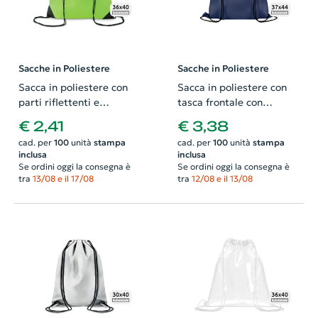
Sacche in Poliestere
Sacche in Poliestere
Sacca in poliestere con
Sacca in poliestere con
parti riflettenti e
tasca frontale con
chiusura a coulisse da
chiusura a zip e a coulisse
€ 2,41
€ 3,38
190T 36x40cm
da 210D 37x44cm
cad. per
100
unità
stampa
cad. per
100
unità
stampa
inclusa
inclusa
Se ordini oggi la consegna è
Se ordini oggi la consegna è
tra
13/08 e il 17/08
tra
12/08 e il 13/08