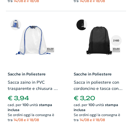
tra
14/08 e il 18/08
tra
14/08 e il 18/08
Sacche in Poliestere
Sacche in Poliestere
Sacca zaino in PVC
Sacca in poliestere con
trasparente e chiusura a
cordoncino e tasca con
coulisse con cordini
passaggio per auricolari
€ 3,94
€ 3,20
colorati 33x39cm
da 210D 33x44cm
cad. per
100
unità
stampa
cad. per
100
unità
stampa
inclusa
inclusa
Se ordini oggi la consegna è
Se ordini oggi la consegna è
tra
14/08 e il 18/08
tra
14/08 e il 18/08