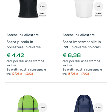
Sacche in Poliestere
Sacche in Poliestere
Sacca piccola in
Sacca impermeabile in
poliestere in diverse
PVC in diverse colorazioni
colorazioni da 210D
da 10L diametro 20cm x
€ 4,42
€ 8,38
17x32cm
altezza 46cm
cad. per
100
unità
stampa
cad. per
100
unità
stampa
inclusa
inclusa
Se ordini oggi la consegna è
Se ordini oggi la consegna è
tra
12/08 e il 13/08
tra
13/08 e il 17/08