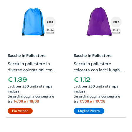
Sacche in Poliestere
Sacche in Poliestere
Sacca in poliestere in
Sacca in poliestere
diverse colorazioni con
colorata con lacci lunghi e
chiusura a coulisse da
chiusura a coulisse da
€ 1,39
€ 1,12
210D 33x44cm
210T 33x41cm
cad. per
250
unità
stampa
cad. per
250
unità
stampa
inclusa
inclusa
Se ordini oggi la consegna è
Se ordini oggi la consegna è
tra
14/08 e il 18/08
tra
17/08 e il 19/08
Più Veloce
Miglior Prezzo