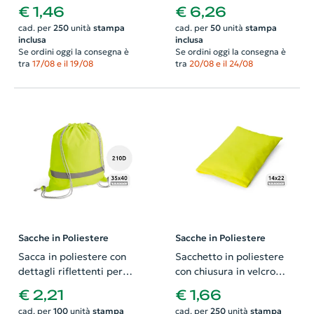
trasparente da 95gr
tracolla regolabile
€ 1,46
€ 6,26
29x32cm
diametro 15cm per
cad. per
250
unità
stampa
cad. per
50
unità
stampa
altezza 32cm
inclusa
inclusa
Se ordini oggi la consegna è
Se ordini oggi la consegna è
tra
17/08 e il 19/08
tra
20/08 e il 24/08
Sacche in Poliestere
Sacche in Poliestere
Sacca in poliestere con
Sacchetto in poliestere
dettagli riflettenti per
con chiusura in velcro
alta visibilità e con
14x22cm
€ 2,21
€ 1,66
chiusura a coulisse da
cad. per
100
unità
stampa
cad. per
250
unità
stampa