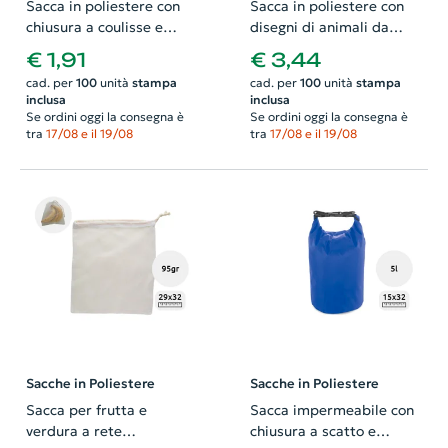
Sacca in poliestere con
Sacca in poliestere con
chiusura a coulisse e
disegni di animali da
tasca frontale e uscita
190T 26x30cm
€ 1,91
€ 3,44
per auricolari da 210D
cad. per
100
unità
stampa
cad. per
100
unità
stampa
34x45cm
inclusa
inclusa
Se ordini oggi la consegna è
Se ordini oggi la consegna è
tra
17/08 e il 19/08
tra
17/08 e il 19/08
Sacche in Poliestere
Sacche in Poliestere
Sacca per frutta e
Sacca impermeabile con
verdura a rete
chiusura a scatto e