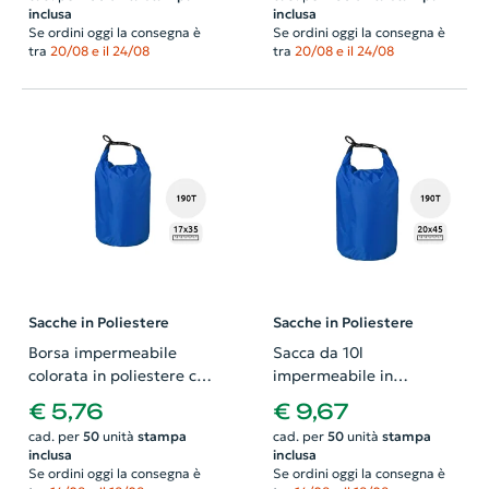
210D 35X40cm
inclusa
inclusa
Se ordini oggi la consegna è
Se ordini oggi la consegna è
tra
20/08 e il 24/08
tra
20/08 e il 24/08
Sacche in Poliestere
Sacche in Poliestere
Borsa impermeabile
Sacca da 10l
colorata in poliestere con
impermeabile in
chiusura a moschettone
poliestere con chiusura
€ 5,76
€ 9,67
da 190T 17x35cm
ad avvolgimento con
cad. per
50
unità
stampa
cad. per
50
unità
stampa
fibbia in plastica
inclusa
inclusa
20x45cm
Se ordini oggi la consegna è
Se ordini oggi la consegna è