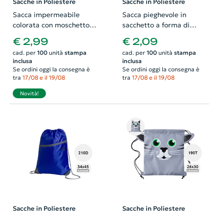
Sacche in Poliestere
Sacche in Poliestere
Sacca impermeabile
Sacca pieghevole in
colorata con moschettone
sacchetto a forma di
in plastica da 290gr
animale colorata con
€ 2,99
€ 2,09
11x24cm
chiusura a coulisse da
cad. per
100
unità
stampa
cad. per
100
unità
stampa
190T 26x32cm
inclusa
inclusa
Se ordini oggi la consegna è
Se ordini oggi la consegna è
tra
17/08 e il 19/08
tra
17/08 e il 19/08
Novità!
Sacche in Poliestere
Sacche in Poliestere