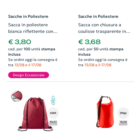
Sacche in Poliestere
Sacche in Poliestere
Sacca in poliestere
Sacca con chiusura a
bianca riflettente con
coulisse trasparente in
chiusura a coulisse
EVA e PVC 36x40cm
€ 3,80
€ 3,68
30x40cm
cad. per
100
unità
stampa
cad. per
50
unità
stampa
inclusa
inclusa
Se ordini oggi la consegna è
Se ordini oggi la consegna è
tra
13/08 e il 17/08
tra
13/08 e il 17/08
Design Eccezionale