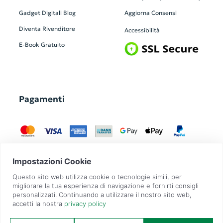
Gadget Digitali
Blog
Aggiorna Consensi
Diventa Rivenditore
Accessibilità
E-Book Gratuito
Pagamenti
GadgetZilla è un Brand di
Overbi S.r.l.
| realizzato con
Contit
| © 2026 Tutti
i diritti riservati | P.IVA: 09351560967