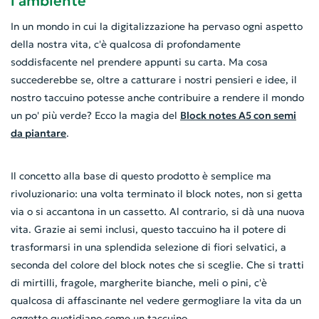
l'ambiente
In un mondo in cui la digitalizzazione ha pervaso ogni aspetto
della nostra vita, c'è qualcosa di profondamente
soddisfacente nel prendere appunti su carta. Ma cosa
succederebbe se, oltre a catturare i nostri pensieri e idee, il
nostro taccuino potesse anche contribuire a rendere il mondo
un po' più verde? Ecco la magia del
Block notes A5 con semi
da piantare
.
Il concetto alla base di questo prodotto è semplice ma
rivoluzionario: una volta terminato il block notes, non si getta
via o si accantona in un cassetto. Al contrario, si dà una nuova
vita. Grazie ai semi inclusi, questo taccuino ha il potere di
trasformarsi in una splendida selezione di fiori selvatici, a
seconda del colore del block notes che si sceglie. Che si tratti
di mirtilli, fragole, margherite bianche, meli o pini, c'è
qualcosa di affascinante nel vedere germogliare la vita da un
oggetto quotidiano come un taccuino.