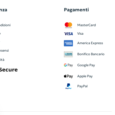
nza
Pagamenti
dizioni
MasterCard
y
Visa
y
America Express
nsensi
Bonifico Bancario
ità
Google Pay
Apple Pay
PayPal