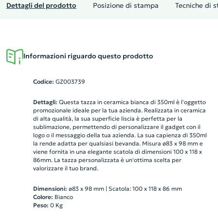
Dettagli del prodotto
Posizione di stampa
Tecniche di 
Informazioni riguardo questo prodotto
Codice:
GZ003739
Dettagli:
Questa tazza in ceramica bianca di 350ml è l'oggetto
promozionale ideale per la tua azienda. Realizzata in ceramica
di alta qualità, la sua superficie liscia è perfetta per la
sublimazione, permettendo di personalizzare il gadget con il
logo o il messaggio della tua azienda. La sua capienza di 350ml
la rende adatta per qualsiasi bevanda. Misura ø83 x 98 mm e
viene fornita in una elegante scatola di dimensioni 100 x 118 x
86mm. La tazza personalizzata è un'ottima scelta per
valorizzare il tuo brand.
Dimensioni:
ø83 x 98 mm | Scatola: 100 x 118 x 86 mm
Colore:
Bianco
Peso:
0
Kg