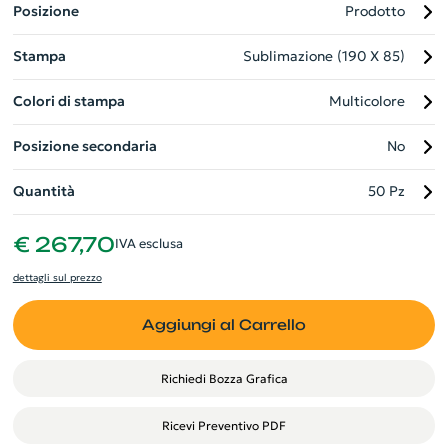
Posizione
Prodotto
Stampa
Sublimazione (190 X 85)
Colori di stampa
Multicolore
Posizione secondaria
No
Quantità
50 Pz
€ 267,70
IVA esclusa
dettagli sul prezzo
Aggiungi al Carrello
Richiedi Bozza Grafica
Ricevi Preventivo PDF