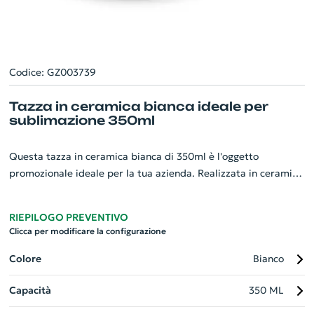
Codice: GZ003739
Tazza in ceramica bianca ideale per
sublimazione 350ml
Questa tazza in ceramica bianca di 350ml è l'oggetto
promozionale ideale per la tua azienda. Realizzata in ceramica
di alta qualità, la sua superficie liscia è perfetta per la
sublimazione, permettendo di personalizzare il gadget con il
RIEPILOGO PREVENTIVO
logo o il messaggio della tua azienda. La sua capienza di
Clicca per modificare la configurazione
350ml la rende adatta per qualsiasi bevanda. Misura ø83 x 98
mm e viene fornita in una elegante scatola di dimensioni 100 x
Colore
Bianco
118 x 86mm. La tazza personalizzata è un'ottima scelta per
Capacità
350 ML
valorizzare il tuo brand.