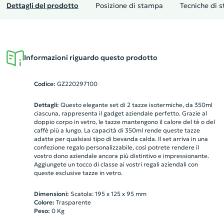
Dettagli del prodotto
Posizione di stampa
Tecniche di 
Informazioni riguardo questo prodotto
Codice:
GZ220297100
Dettagli:
Questo elegante set di 2 tazze isotermiche, da 350ml
ciascuna, rappresenta il gadget aziendale perfetto. Grazie al
doppio corpo in vetro, le tazze mantengono il calore del tè o del
caffè più a lungo. La capacità di 350ml rende queste tazze
adatte per qualsiasi tipo di bevanda calda. Il set arriva in una
confezione regalo personalizzabile, così potrete rendere il
vostro dono aziendale ancora più distintivo e impressionante.
Aggiungete un tocco di classe ai vostri regali aziendali con
queste esclusive tazze in vetro.
Dimensioni:
Scatola: 195 x 125 x 95 mm
Colore:
Trasparente
Peso:
0
Kg