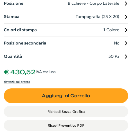
Posizione
Bicchiere - Corpo Laterale
Stampa
Tampografia (25 X 20)
Colori di stampa
1 Colore
Posizione secondaria
No
Quantità
50 Pz
€ 430,52
IVA esclusa
dettagli sul prezzo
Aggiungi al Carrello
Richiedi Bozza Grafica
Ricevi Preventivo PDF