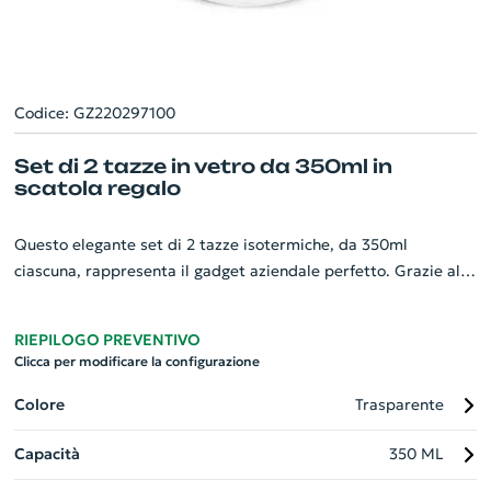
Codice: GZ220297100
Set di 2 tazze in vetro da 350ml in
scatola regalo
Questo elegante set di 2 tazze isotermiche, da 350ml
ciascuna, rappresenta il gadget aziendale perfetto. Grazie al
doppio corpo in vetro, le tazze mantengono il calore del tè o
del caffè più a lungo. La capacità di 350ml rende queste tazze
RIEPILOGO PREVENTIVO
adatte per qualsiasi tipo di bevanda calda. Il set arriva in una
Clicca per modificare la configurazione
confezione regalo personalizzabile, così potrete rendere il
vostro dono aziendale ancora più distintivo e impressionante.
Colore
Trasparente
Aggiungete un tocco di classe ai vostri regali aziendali con
Capacità
350 ML
queste esclusive tazze in vetro.