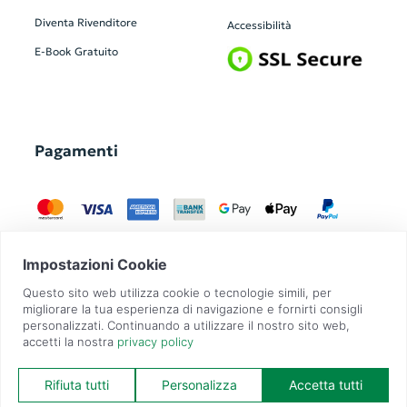
Diventa Rivenditore
Accessibilità
E-Book Gratuito
Pagamenti
GadgetZilla è un Brand di
Overbi S.r.l.
| realizzato con
Contit
| © 2026 Tutti
i diritti riservati | P.IVA: 09351560967