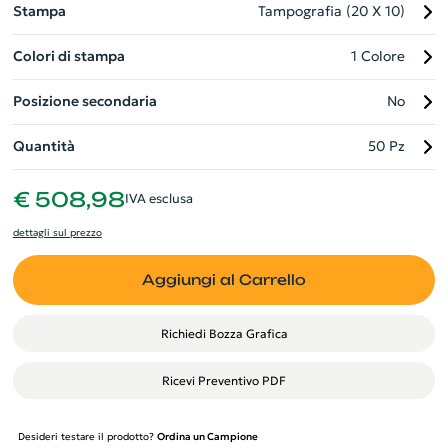
Stampa
Tampografia (20 X 10)
Colori di stampa
1 Colore
Posizione secondaria
No
Quantità
50 Pz
€ 508,98
IVA esclusa
dettagli sul prezzo
Aggiungi al Carrello
Richiedi Bozza Grafica
Ricevi Preventivo PDF
Desideri testare il prodotto?
Ordina un Campione