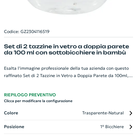
Codice: GZ2304116519
Set di 2 tazzine in vetro a doppia parete
da 100 ml con sottobicchiere in bambù
Esalta l'immagine professionale della tua azienda con questo
raffinato Set di 2 Tazzine in Vetro a Doppia Parete da 100ml,
accompagnate da eleganti sottobicchieri in bambù. I bicchieri
termici mantenendo la temperatura delle bevande, grazie
RIEPILOGO PREVENTIVO
all'innovativo vetro borosilicato doppia parete. I sottobicchieri,
Clicca per modificare la configurazione
dal diametro di 8cm e spessore di 1cm, sono realizzati in
bambù sostenibile, mostrando il tuo impegno per la
Colore
Trasparente-Natural
responsabilità ambientale e sociale. Un gadget aziendale che
Posizione
1° Bicchiere
combina perfettamente design, funzionalità ed eco-
sostenibilità.