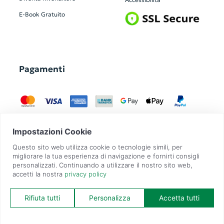
E-Book Gratuito
Pagamenti
GadgetZilla è un Brand di
Overbi S.r.l.
| realizzato con
Contit
| © 2026 Tutti
i diritti riservati | P.IVA: 09351560967