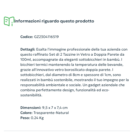
Informazioni riguardo questo prodotto
Codice:
GZ2304116519
Dettagli:
Esalta l'immagine professionale della tua azienda con
questo raffinato Set di 2 Tazzine in Vetro a Doppia Parete da
100ml, accompagnate da eleganti sottobicchieri in bambù. I
bicchieri termici mantenendo la temperatura delle bevande,
grazie all'innovativo vetro borosilicato doppia parete. I
sottobicchieri, dal diametro di 8cm e spessore di 1cm, sono
realizzati in bambù sostenibile, mostrando il tuo impegno per la
responsabilità ambientale e sociale. Un gadget aziendale che
combina perfettamente design, funzionalità ed eco-
sostenibilità.
Dimensioni:
9,5 x 7 x 7,4 cm
Colore:
Trasparente-Natural
Peso:
0.24
Kg