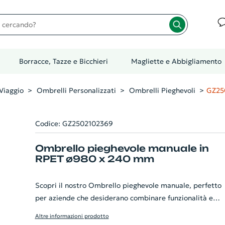
cando?
Borracce, Tazze e Bicchieri
Magliette e Abbigliamento
Viaggio
Ombrelli Personalizzati
Ombrelli Pieghevoli
GZ25
Codice: GZ2502102369
Ombrello pieghevole manuale in
RPET ø980 x 240 mm
Scopri il nostro Ombrello pieghevole manuale, perfetto
per aziende che desiderano combinare funzionalità e
sostenibilità. Questo ombrello da 21" è realizzato in
Altre informazioni prodotto
poliestere 190T pongee riciclato (100% RPET), con mani