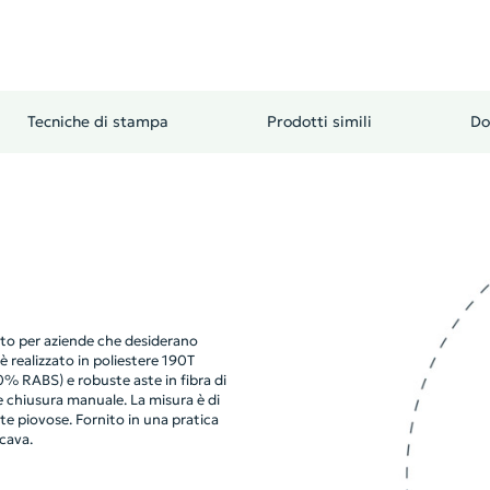
Tecniche di stampa
Prodotti simili
Do
tto per aziende che desiderano
 realizzato in poliestere 190T
% RABS) e robuste aste in fibra di
 e chiusura manuale. La misura è di
te piovose. Fornito in una pratica
rcava.