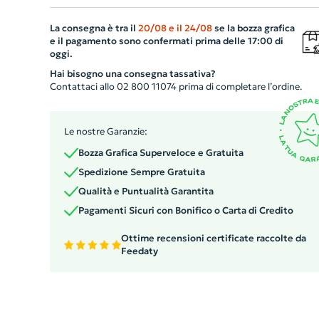
in ABS riciclato (100% RABS) e robuste aste in fibra di
La consegna è tra il
20/08
e il
24/08
se la bozza grafica
vetro. Piegabile in 3 sezioni, offre un facile sistema di
e il pagamento sono confermati prima delle 17:00 di
apertura e chiusura manuale. La misura è di ø980 x 240
oggi.
mm, ideale per offrire protezione durante le giornate
Hai bisogno una consegna tassativa?
piovose. Fornito in una pratica borsa, è il gadget
Contattaci allo 02 800 11074 prima di completare l’ordine.
sostenibile ed elegante che la tua azienda cercava.
Le nostre Garanzie:
Bozza Grafica Superveloce e Gratuita
Spedizione Sempre Gratuita
Qualità e Puntualità Garantita
Pagamenti Sicuri con Bonifico o Carta di Credito
Ottime recensioni certificate raccolte da
Feedaty