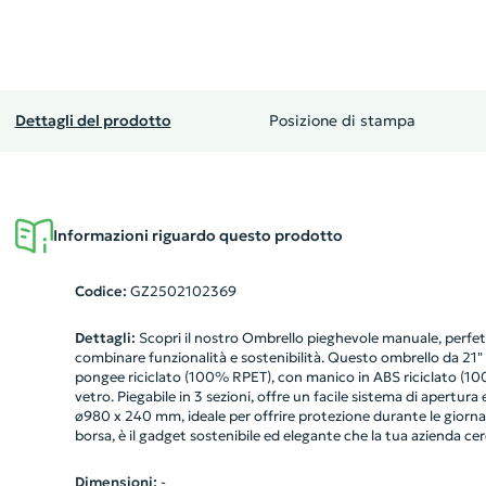
Dettagli del prodotto
Posizione di stampa
Informazioni riguardo questo prodotto
Codice:
GZ2502102369
Dettagli:
Scopri il nostro Ombrello pieghevole manuale, perfe
combinare funzionalità e sostenibilità. Questo ombrello da 21" è
pongee riciclato (100% RPET), con manico in ABS riciclato (100
vetro. Piegabile in 3 sezioni, offre un facile sistema di apertura
ø980 x 240 mm, ideale per offrire protezione durante le giorna
borsa, è il gadget sostenibile ed elegante che la tua azienda ce
Dimensioni:
-