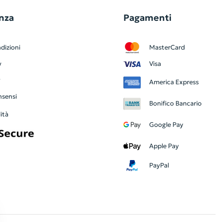
nza
Pagamenti
dizioni
MasterCard
y
Visa
y
America Express
nsensi
Bonifico Bancario
ità
Google Pay
Apple Pay
PayPal