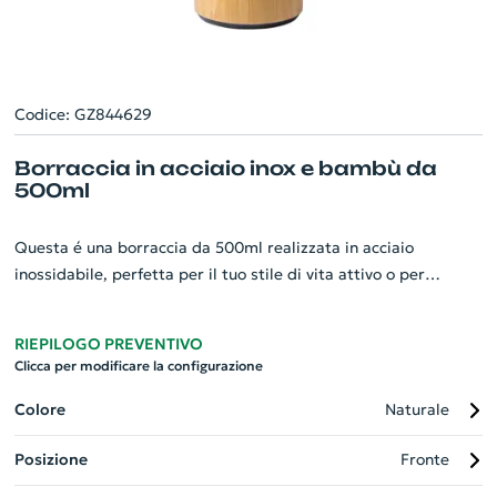
Codice: GZ844629
Borraccia in acciaio inox e bambù da
500ml
Questa é una borraccia da 500ml realizzata in acciaio
inossidabile, perfetta per il tuo stile di vita attivo o per
l'ufficio. Il design elegante ed ecologico, con dettagli in bambù,
aggiunge un tocco di raffinatezza. La borraccia promette di
RIEPILOGO PREVENTIVO
mantenere le tue bevande fresche per un periodo di tempo
Clicca per modificare la configurazione
esteso. Questo gadget aziendale personalizzabile è un'ottima
scelta come regalo promozionale o incentivo per i tuoi
Colore
Naturale
dipendenti. Arriva in una confezione regalo, pronta per essere
Posizione
Fronte
offerta!