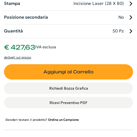
Stampa
Incisione Laser (28 X 80)
Posizione secondaria
No
Quantità
50 Pz
€ 427,63
IVA esclusa
dettagli sul prezzo
Aggiungi al Carrello
Richiedi Bozza Grafica
Ricevi Preventivo PDF
Desideri testare il prodotto?
Ordina un Campione