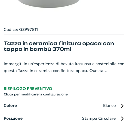
Codice: GZ997811
Tazza in ceramica finitura opaca con
tappo in bambù 370ml
Immergiti in un'esperienza di bevuta lussuosa e sostenibile con
questa Tazza in ceramica con finitura opaca. Questa
straordinaria mug da 370 ml è perfetta per essere
personalizzata con il tuo logo aziendale, ideale per regali
RIEPILOGO PREVENTIVO
d'azienda o eventi. Dotata di un coperchio in bambù,
Clicca per modificare la configurazione
garantisce la massima freschezza del tuo caffè o tè preferito.
Presentata in una elegante confezione di cartoncino kraft, è il
Colore
Bianco
gadget che non potrà mancare nella tua business routine.
Posizione
Stampa Circolare
Distinguiti grazie al suo design raffinato e alla sua praticità.