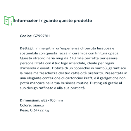
Informazioni riguardo questo prodotto
Codice:
GZ997811
Dettagli:
Immergiti in un'esperienza di bevuta lussuosa e
sostenibile con questa Tazza in ceramica con finitura opaca.
Questa straordinaria mug da 370 ml è perfetta per essere
personalizzata con il tuo logo aziendale, ideale per regali
d'azienda o eventi. Dotata di un coperchio in bambù, garantisce
la massima freschezza del tuo caffè o tè preferito. Presentata in
una elegante confezione di cartoncino kraft, è il gadget che non
potrà mancare nella tua business routine. Distinguiti grazie al
suo design raffinato e alla sua praticità.
Dimensioni:
ø82×105 mm
Colore:
bianco
Peso:
0.34722
Kg