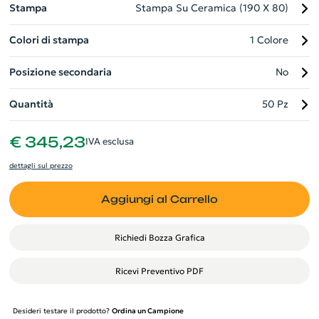
Stampa
Stampa Su Ceramica (190 X 80)
Colori di stampa
1 Colore
Posizione secondaria
No
Quantità
50 Pz
€ 345,23
IVA esclusa
dettagli sul prezzo
Aggiungi al Carrello
Richiedi Bozza Grafica
Ricevi Preventivo PDF
Desideri testare il prodotto?
Ordina un Campione