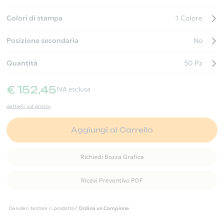
Colori di stampa
1 Colore
Posizione secondaria
No
Quantità
50 Pz
€ 152,45
IVA esclusa
dettagli sul prezzo
Aggiungi al Carrello
Richiedi Bozza Grafica
Ricevi Preventivo PDF
Desideri testare il prodotto?
Ordina un Campione