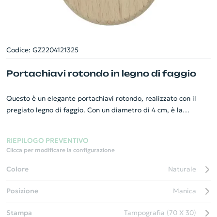
Codice: GZ2204121325
Portachiavi rotondo in legno di faggio
Questo è un elegante portachiavi rotondo, realizzato con il
pregiato legno di faggio. Con un diametro di 4 cm, è la
dimensione perfetta per tenere in tasca o in borsa. Il
portachiavi è attento all'ambiente, avvolto in un involucro di
RIEPILOGO PREVENTIVO
carta Kraft marrone riciclata. L'aspetto più affascinante di
Clicca per modificare la configurazione
questo portachiavi è che può essere personalizzato con
incisione laser, rendendolo un regalo perfetto o un gadget
Colore
Naturale
aziendale unico. Duraturo e funzionale, è un accessorio
Posizione
Manica
distintivo e raffinato.
Stampa
Tampografia (70 X 30)