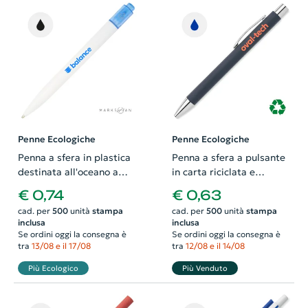
Penne Ecologiche
Penne Ecologiche
Penna a sfera in plastica
Penna a sfera a pulsante
destinata all'oceano a
in carta riciclata e
marchio Marksman con
finiture in metallo con
€ 0,74
€ 0,63
dettagli colorati e in refill
refill blu
cad. per
500
unità
stampa
cad. per
500
unità
stampa
nero
inclusa
inclusa
Se ordini oggi la consegna è
Se ordini oggi la consegna è
tra
13/08 e il 17/08
tra
12/08 e il 14/08
Più Ecologico
Più Venduto