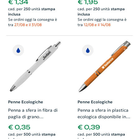
€ 1,34
€ 1,95
bambù refill blu
cad. per
250
unità
stampa
cad. per
250
unità
stampa
inclusa
inclusa
Se ordini oggi la consegna è
Se ordini oggi la consegna è
tra
27/08 e il 31/08
tra
12/08 e il 14/08
Penne Ecologiche
Penne Ecologiche
Penna a sfera in fibra di
Penna a sfera in plastica
paglia di grano
ecologica disponibile in
disponible in vari colori e
vari colori con parti
€ 0,35
€ 0,39
finiture cromate con
mettalicche e con
cad. per
500
unità
stampa
cad. per
500
unità
stampa
meccanismo a scatto e
meccanismo a scatto e