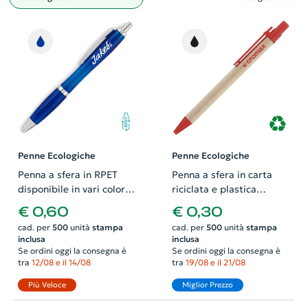
Filtro
Penne Ecologiche
Penne Ecologiche
Penna a sfera in RPET
Penna a sfera in carta
disponibile in vari colori
riciclata e plastica
con meccanismo a scatto
colorata con meccanismo
€ 0,60
€ 0,30
e refill blu
a scatto e refill nero
cad. per
500
unità
stampa
cad. per
500
unità
stampa
inclusa
inclusa
Se ordini oggi la consegna è
Se ordini oggi la consegna è
tra
12/08 e il 14/08
tra
19/08 e il 21/08
Più Veloce
Miglior Prezzo