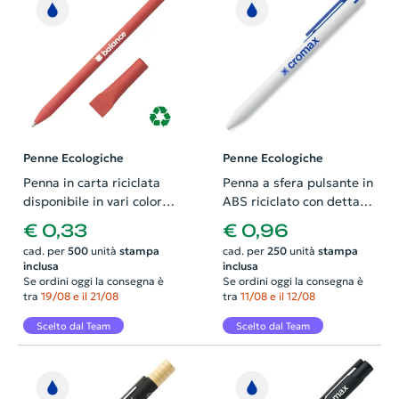
Penne Ecologiche
Penne Ecologiche
Penna in carta riciclata
Penna a sfera pulsante in
disponibile in vari colori
ABS riciclato con dettagli
con cappuccio e refill blu
colorati e refill blu
€ 0,33
€ 0,96
cad. per
500
unità
stampa
cad. per
250
unità
stampa
inclusa
inclusa
Se ordini oggi la consegna è
Se ordini oggi la consegna è
tra
19/08 e il 21/08
tra
11/08 e il 12/08
Scelto dal Team
Scelto dal Team