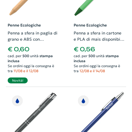
Penne Ecologiche
Penne Ecologiche
Penna a sfera in paglia di
Penna a sfera in cartone
grano e ABS con
e PLA di mais disponibile
meccanismo a scatto e
in vari colori con
€ 0,60
€ 0,56
refill blu
meccanismo a scatto e
cad. per
500
unità
stampa
cad. per
500
unità
stampa
refill blu
inclusa
inclusa
Se ordini oggi la consegna è
Se ordini oggi la consegna è
tra
11/08 e il 12/08
tra
12/08 e il 14/08
Novità!