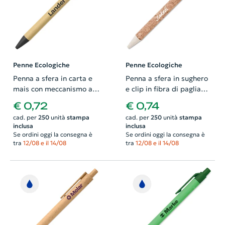
Penne Ecologiche
Penne Ecologiche
Penna a sfera in carta e
Penna a sfera in sughero
mais con meccanismo a
e clip in fibra di paglia
scatto e refill blu
colorata con meccanismo
€ 0,72
€ 0,74
a scatto e refill blu
cad. per
250
unità
stampa
cad. per
250
unità
stampa
inclusa
inclusa
Se ordini oggi la consegna è
Se ordini oggi la consegna è
tra
12/08 e il 14/08
tra
12/08 e il 14/08