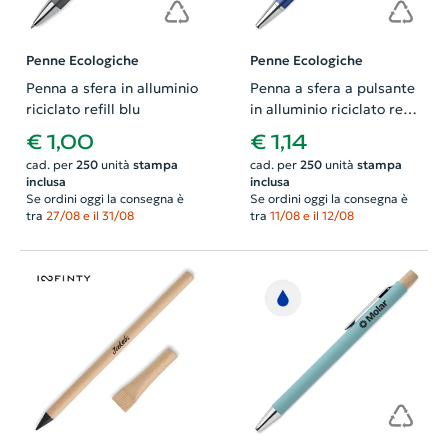
Penne Ecologiche
Penne Ecologiche
Penna a sfera in alluminio
Penna a sfera a pulsante
riciclato refill blu
in alluminio riciclato refill
blu
€ 1,00
€ 1,14
cad. per
250
unità
stampa
cad. per
250
unità
stampa
inclusa
inclusa
Se ordini oggi la consegna è
Se ordini oggi la consegna è
tra
27/08 e il 31/08
tra
11/08 e il 12/08