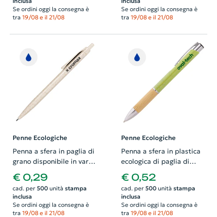
inclusa
inclusa
refill blu
refill blu
Se ordini oggi la consegna è
Se ordini oggi la consegna è
tra
19/08 e il 21/08
tra
19/08 e il 21/08
Penne Ecologiche
Penne Ecologiche
Penna a sfera in paglia di
Penna a sfera in plastica
grano disponibile in vari
ecologica di paglia di
colori con meccanismo a
grano e bambù e parti e
€ 0,29
€ 0,52
scatto e refill blu
clip in metallo con refill
cad. per
500
unità
stampa
cad. per
500
unità
stampa
blu
inclusa
inclusa
Se ordini oggi la consegna è
Se ordini oggi la consegna è
tra
19/08 e il 21/08
tra
19/08 e il 21/08