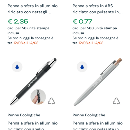
Penna a sfera in alluminio
Penna a sfera in ABS
ririclato con dettagli
riciclato con pulsante in
color oro rosato refill blu
bambù e refill blu
€ 2,35
€ 0,77
cad. per
50
unità
stampa
cad. per
500
unità
stampa
inclusa
inclusa
Se ordini oggi la consegna è
Se ordini oggi la consegna è
tra
12/08 e il 14/08
tra
12/08 e il 14/08
Penne Ecologiche
Penne Ecologiche
Penna a sfera in alluminio
Penna a sfera in alluminio
riciclato con anello
riciclato con pulsante in