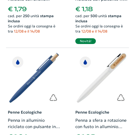
antistress a refill blu
sughero e clip in metallo
€ 1,79
€ 1,18
refill blu
cad. per
250
unità
stampa
cad. per
500
unità
stampa
inclusa
inclusa
Se ordini oggi la consegna è
Se ordini oggi la consegna è
tra
12/08 e il 14/08
tra
12/08 e il 14/08
Novità!
Penne Ecologiche
Penne Ecologiche
Penna in alluminio
Penna a sfera a rotazione
riciclato con pulsante in
con fusto in alluminio
bambù e refill blu
riciclato e dettaglio in