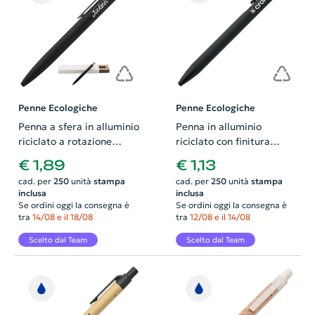
Penne Ecologiche
Penne Ecologiche
Penna a sfera in alluminio
Penna in alluminio
riciclato a rotazione
riciclato con finitura
finitura gommata e
gommata refill blu
€ 1,89
€ 1,13
astuccio in cartoncino
cad. per
250
unità
stampa
cad. per
250
unità
stampa
kraft refill blu
inclusa
inclusa
Se ordini oggi la consegna è
Se ordini oggi la consegna è
tra
14/08 e il 18/08
tra
12/08 e il 14/08
Scelto dal Team
Scelto dal Team