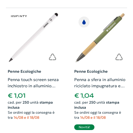
Penne Ecologiche
Penne Ecologiche
Penna touch screen senza
Penna a sfera in alluminio
inchiostro in alluminio
riciclato impugnatura e
riciclato cancellabile
pulsante in bambù corpo
€ 1,01
€ 1,04
compresa gomma
gommato e parti con
cad. per
250
unità
stampa
cad. per
250
unità
stampa
finitura color canna di
inclusa
inclusa
fucile con refill blu
Se ordini oggi la consegna è
Se ordini oggi la consegna è
tra
14/08 e il 18/08
tra
14/08 e il 18/08
Novità!