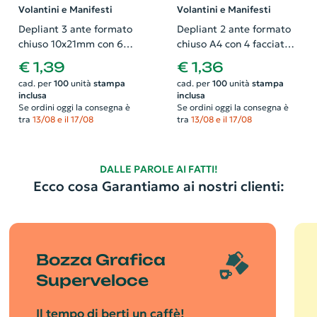
Volantini e Manifesti
Volantini e Manifesti
Depliant 3 ante formato
Depliant 2 ante formato
chiuso 10x21mm con 6
chiuso A4 con 4 facciate.
facciate. Possibilità di
Possibilità di richiedere
€ 1,39
€ 1,36
richiedere anche il
anche il progetto grafico
cad. per
100
unità
stampa
cad. per
100
unità
stampa
progetto grafico
inclusa
inclusa
Se ordini oggi la consegna è
Se ordini oggi la consegna è
tra
13/08 e il 17/08
tra
13/08 e il 17/08
DALLE PAROLE AI FATTI!
Ecco cosa Garantiamo ai nostri clienti:
Bozza Grafica
Superveloce
Il tempo di berti un caffè!