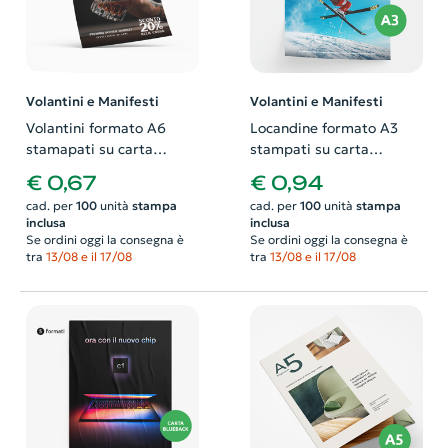
Volantini e Manifesti
Volantini e Manifesti
Volantini formato A6
Locandine formato A3
stamapati su carta
stampati su carta
patinata. Possibilità di
patinata. Possibilità di
€ 0,67
€ 0,94
richiedere anche il
richiedere anche il
cad. per
100
unità
stampa
cad. per
100
unità
stampa
progetto grafico
progetto grafico
inclusa
inclusa
Se ordini oggi la consegna è
Se ordini oggi la consegna è
tra
13/08 e il 17/08
tra
13/08 e il 17/08