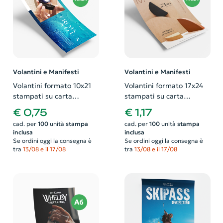
Volantini e Manifesti
Volantini e Manifesti
Volantini formato 10x21
Volantini formato 17x24
stampati su carta
stampati su carta
patinata. Possibilità di
patinata. Possibilità di
€ 0,75
€ 1,17
richiedere anche il
richiedere anche il
cad. per
100
unità
stampa
cad. per
100
unità
stampa
progetto grafico
progetto grafico
inclusa
inclusa
Se ordini oggi la consegna è
Se ordini oggi la consegna è
tra
13/08 e il 17/08
tra
13/08 e il 17/08