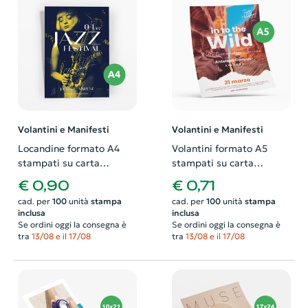
Volantini e Manifesti
Volantini e Manifesti
Locandine formato A4
Volantini formato A5
stampati su carta
stampati su carta
patinata. Possibilità di
patinata. Possibilità di
€ 0,90
€ 0,71
richiedere anche il
richiedere anche il
cad. per
100
unità
stampa
cad. per
100
unità
stampa
progetto grafico
progetto grafico
inclusa
inclusa
Se ordini oggi la consegna è
Se ordini oggi la consegna è
tra
13/08 e il 17/08
tra
13/08 e il 17/08