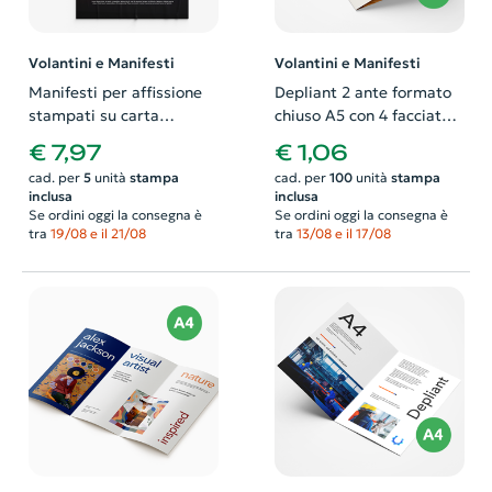
Volantini e Manifesti
Volantini e Manifesti
Manifesti per affissione
Depliant 2 ante formato
stampati su carta
chiuso A5 con 4 facciate.
Magistra Deluxe
Possibilità di richiedere
€ 7,97
€ 1,06
Blueback 120 gr.
anche il progetto grafico
cad. per
5
unità
stampa
cad. per
100
unità
stampa
Possibilità di richiedere
inclusa
inclusa
anche il progetto grafico
Se ordini oggi la consegna è
Se ordini oggi la consegna è
tra
19/08 e il 21/08
tra
13/08 e il 17/08