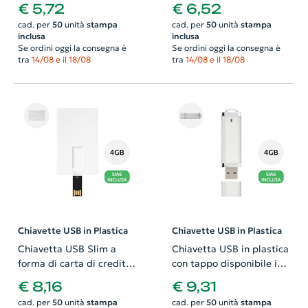
colorazioni da 2 GB
girevole colorata da 4GB
€ 5,72
€ 6,52
cad. per
50
unità
stampa
cad. per
50
unità
stampa
inclusa
inclusa
Se ordini oggi la consegna è
Se ordini oggi la consegna è
tra
14/08 e il 18/08
tra
14/08 e il 18/08
Chiavette USB in Plastica
Chiavette USB in Plastica
Chiavetta USB Slim a
Chiavetta USB in plastica
forma di carta di credito
con tappo disponibile in
da 4GB
varie colorazioni da 4GB
€ 8,16
€ 9,31
con scatola rgalo
cad. per
50
unità
stampa
cad. per
50
unità
stampa