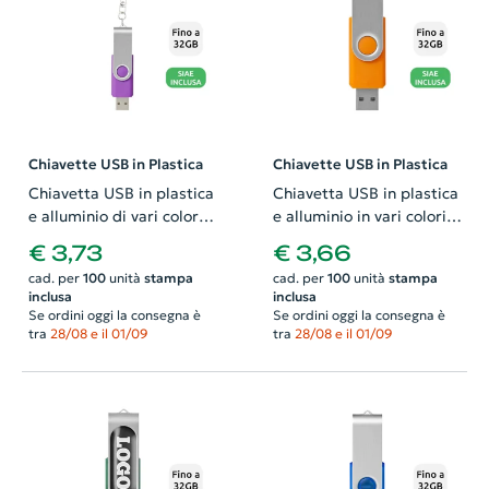
Chiavette USB in Plastica
Chiavette USB in Plastica
Chiavetta USB in plastica
Chiavetta USB in plastica
e alluminio di vari colori
e alluminio in vari colori
con portachiavi da 1GB a
da 1GB a 32GB
€ 3,73
€ 3,66
32GB
cad. per
100
unità
stampa
cad. per
100
unità
stampa
inclusa
inclusa
Se ordini oggi la consegna è
Se ordini oggi la consegna è
tra
28/08 e il 01/09
tra
28/08 e il 01/09