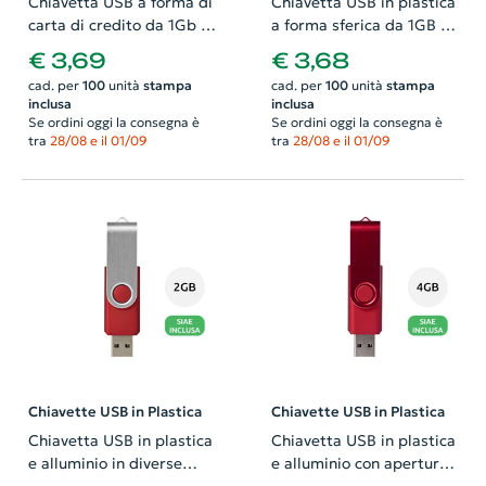
Chiavetta USB a forma di
Chiavetta USB in plastica
carta di credito da 1Gb a
a forma sferica da 1GB a
32GB
32GB
€ 3,69
€ 3,68
cad. per
100
unità
stampa
cad. per
100
unità
stampa
inclusa
inclusa
Se ordini oggi la consegna è
Se ordini oggi la consegna è
tra
28/08 e il 01/09
tra
28/08 e il 01/09
Chiavette USB in Plastica
Chiavette USB in Plastica
Chiavetta USB in plastica
Chiavetta USB in plastica
e alluminio in diverse
e alluminio con apertura