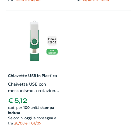
Chiavette USB in Plastica
Chaivetta USB con
meccanismo a rotazione
e dobbiao conettore USB-
€ 5,12
C e USB-A disponibile da
cad. per
100
unità
stampa
1GB fino a 128GB
inclusa
Se ordini oggi la consegna è
tra
28/08 e il 01/09