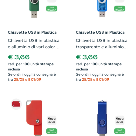
Chiavette USB in Plastica
Chiavette USB in Plastica
Chiavetta USB in plastica
Chiavetta USB in plastica
e alluminio di vari colori
trasparente e alluminio
ideale per
da 1GB a 32GB
€ 3,66
€ 3,66
personalizzazione doming
cad. per
100
unità
stampa
cad. per
100
unità
stampa
da 1GB a 32GB
inclusa
inclusa
Se ordini oggi la consegna è
Se ordini oggi la consegna è
tra
28/08 e il 01/09
tra
28/08 e il 01/09