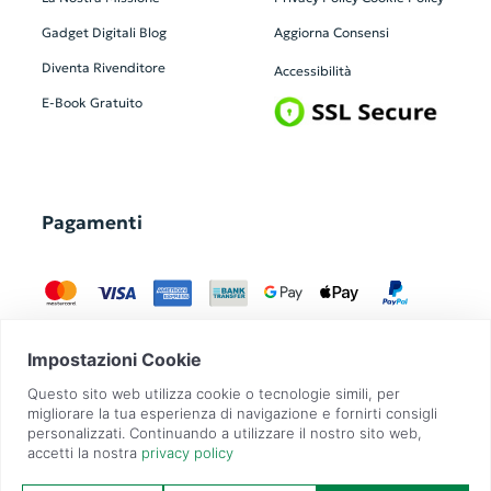
Gadget Digitali
Blog
Aggiorna Consensi
Diventa Rivenditore
Accessibilità
E-Book Gratuito
Pagamenti
GadgetZilla è un Brand di
Overbi S.r.l.
| realizzato con
Contit
| © 2026 Tutti
i diritti riservati | P.IVA: 09351560967