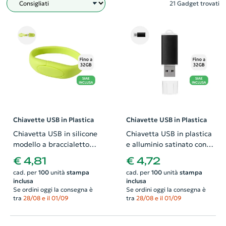
21 Gadget trovati
Filtro
Chiavette USB in Plastica
Chiavette USB in Plastica
Chiavetta USB in silicone
Chiavetta USB in plastica
modello a braccialetto
e alluminio satinato con
disponibile in vari colori
cappuccio da 1GB a 32GB
€ 4,81
€ 4,72
da 1Gb a 32GB
cad. per
100
unità
stampa
cad. per
100
unità
stampa
inclusa
inclusa
Se ordini oggi la consegna è
Se ordini oggi la consegna è
tra
28/08 e il 01/09
tra
28/08 e il 01/09